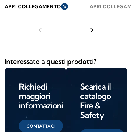
APRI COLLEGAMENTO
south_east
APRI COLLEGA
arrow_back
arrow_forward
Interessato a questi prodotti?
Richiedi
Scarica il
maggiori
catalogo
informazioni
Fire &
Safety
CONTATTACI