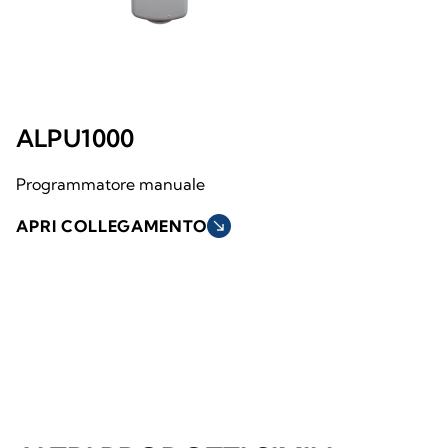
ALPU1000
Programmatore manuale
APRI COLLEGAMENTO
south_east