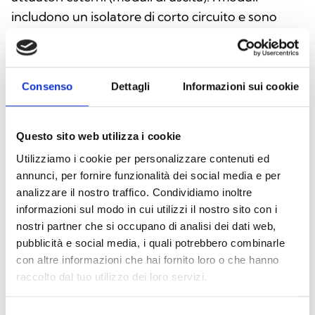
includono un isolatore di corto circuito e sono
disponibili nella versione mini o da parete.
Consenso
Dettagli
Informazioni sui cookie
Questo sito web utilizza i cookie
Utilizziamo i cookie per personalizzare contenuti ed
annunci, per fornire funzionalità dei social media e per
analizzare il nostro traffico. Condividiamo inoltre
informazioni sul modo in cui utilizzi il nostro sito con i
nostri partner che si occupano di analisi dei dati web,
pubblicità e social media, i quali potrebbero combinarle
con altre informazioni che hai fornito loro o che hanno
Pulsanti ALCP100 e AI-CPW-R-01
raccolto dal tuo utilizzo dei loro servizi.
I pulsanti di allarme manuali ALCP100 e AI-CPW-
Selezione