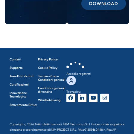
DOWNLOAD
Contatti
Privacy Policy
Supporto
Cookie Policy
Accedi o registrati
Area Distributori
Termini d'uso e
Condizioni generali
Certificazioni
Condizioni generali
di vendita
Trovaci su:
Innovazione
Tecnologica
Whistleblowing
Smaltimento Rifiuti
Copyright © 2026 Tutti i diritti riservati. INIM Electronics S.r.l. Unipersonale soggetta a
direzione e coordinamento di INIM PROJECT S.R.L. P.Iva 01855460448 n. Rea AP –