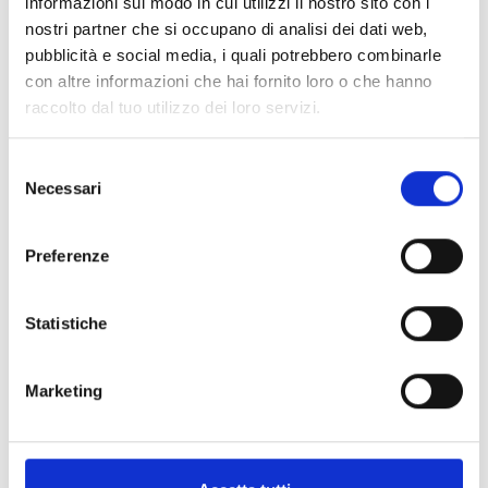
informazioni sul modo in cui utilizzi il nostro sito con i
HP50
nostri partner che si occupano di analisi dei dati web,
pubblicità e social media, i quali potrebbero combinarle
con altre informazioni che hai fornito loro o che hanno
raccolto dal tuo utilizzo dei loro servizi.
Spotled
Selezione
Necessari
del
consenso
Preferenze
Spotled Side
Statistiche
Spotled Side Artic
Marketing