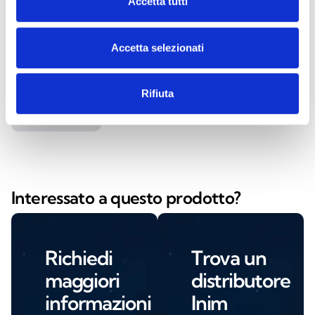
Accetta tutti
Spotled Up
Accetta selezionati
Spotled Up Artic
Rifiuta
Interessato a questo prodotto?
Richiedi
Trova un
maggiori
distributore
informazioni
Inim