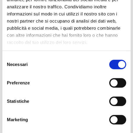
analizzare il nostro traffico. Condividiamo inoltre
informazioni sul modo in cui utilizzi il nostro sito con i
nostri partner che si occupano di analisi dei dati web,
pubblicità e social media, i quali potrebbero combinarle
con altre informazioni che hai fornito loro o che hanno
raccolto dal tuo utilizzo dei loro servizi.
BDFOGKIT: kit anti condensa per
rivelatori ottici lineari in ambienti
Selezione
umidi
Necessari
del
Il FOGKIT è un accessorio progettato per
consenso
migliorare l’affidabilità dei rivelatori ottici lineari di
Preferenze
fumo installati in ambienti particolarmente umidi
o soggetti a condensa. Il kit include uno schermo
Statistiche
anticondensa da applicare sul ricetrasmettitore e
un catarifrangente singolo FOGREF in materiale
Marketing
anticondensa, ottimizzati per prevenire falsi
allarmi causati dall’umidità. È la soluzione ideale