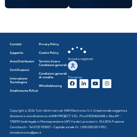
Contatti
Privacy Policy
Supporto
Cookie Policy
Accedi o registrati
Area Distributori
Termini d'uso e
Condizioni generali
Certificazioni
Condizioni generali
di vendita
Trovaci su:
Innovazione
Tecnologica
Whistleblowing
Smaltimento Rifiuti
Copyright © 2026 Tutti i diritti riservati. INIM Electronics S.r.l. Unipersonale soggetta a
direzione e coordinamento di INIM PROJECT S.R.L. P.Iva 01855460448 n. Rea AP –
178890 Sede legale in Monteprandone (AP) Via dei Lavoratori n. 10 63076 Frazione
Centobuchi - Tel 0735 705007 - Capitale sociale I.V.: 1.000.000,00 € PEC:
inimelectronics@pec.it