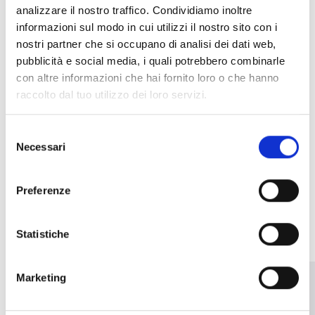
SOLO200
analizzare il nostro traffico. Condividiamo inoltre
Dispositivo per rimozione
informazioni sul modo in cui utilizzi il nostro sito con i
rivelatori dalle basi
nostri partner che si occupano di analisi dei dati web,
pubblicità e social media, i quali potrebbero combinarle
con altre informazioni che hai fornito loro o che hanno
raccolto dal tuo utilizzo dei loro servizi.
Selezione
Necessari
del
consenso
Preferenze
ALTRI PRODOTTI SIMILI
Statistiche
Marketing