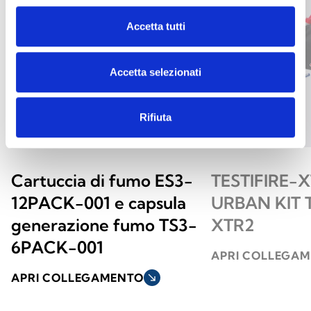
Accetta tutti
Accetta selezionati
Rifiuta
Cartuccia di fumo ES3-
TESTIFIRE-X
12PACK-001 e capsula
URBAN KIT T
generazione fumo TS3-
XTR2
6PACK-001
APRI COLLEGA
APRI COLLEGAMENTO
south_east