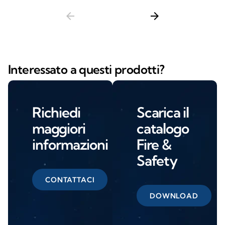
arrow_back
arrow_forward
Interessato a questi prodotti?
Richiedi
Scarica il
maggiori
catalogo
informazioni
Fire &
Safety
CONTATTACI
DOWNLOAD