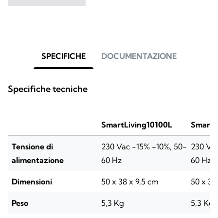
SPECIFICHE
DOCUMENTAZIONE
Specifiche tecniche
SmartLiving10100L
SmartL
Tensione di
230 Vac -15% +10%, 50-
230 Vac
alimentazione
60 Hz
60 Hz
Dimensioni
50 x 38 x 9,5 cm
50 x 38
Peso
5,3 Kg
5,3 Kg