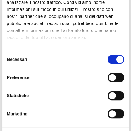
analizzare il nostro traffico. Condividiamo inoltre
informazioni sul modo in cui utilizzi il nostro sito con i
nostri partner che si occupano di analisi dei dati web,
pubblicità e social media, i quali potrebbero combinarle
SmartLiving515
con altre informazioni che hai fornito loro o che hanno
Centrale antintrusione da 5 a 15
raccolto dal tuo utilizzo dei loro servizi.
terminali, 5 aree
Selezione
Necessari
del
consenso
Preferenze
SmartLiving1050
Centrale antintrusione da 10 a 50
Statistiche
terminali, 10 aree
Marketing