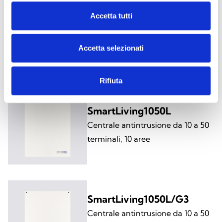
SmartLiving1050/G3
Accetta tutti
Centrale antintrusione da 10 a 50
terminali, 10 aree, certificata
Accetta selezionati
grado 3
Rifiuta
SmartLiving1050L
Centrale antintrusione da 10 a 50
terminali, 10 aree
SmartLiving1050L/G3
Centrale antintrusione da 10 a 50