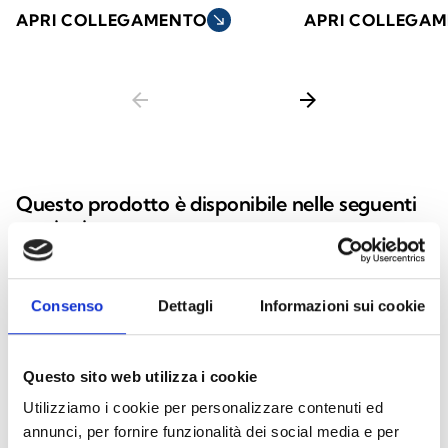
APRI COLLEGAMENTO
south_east
APRI COLLEGA
arrow_back
arrow_forward
Questo prodotto è disponibile nelle seguenti
versioni
Consenso
Dettagli
Informazioni sui cookie
SmartLiving505
Questo sito web utilizza i cookie
Centrale antintrusione a 5
terminali, 5 aree
Utilizziamo i cookie per personalizzare contenuti ed
annunci, per fornire funzionalità dei social media e per