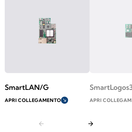
SmartLAN/G
SmartLogos
APRI COLLEGAMENTO
south_east
APRI COLLEGA
arrow_back
arrow_forward