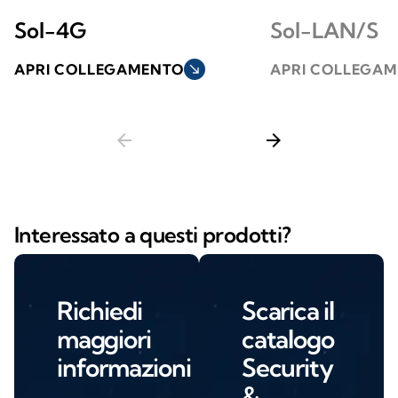
Sol-4G
Sol-LAN/S
APRI COLLEGAMENTO
south_east
APRI COLLEGA
arrow_back
arrow_forward
Interessato a questi prodotti?
Richiedi
Scarica il
maggiori
catalogo
informazioni
Security
&