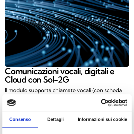
Comunicazioni vocali, digitali e
Cloud con Sol-2G
Il modulo supporta chiamate vocali (con scheda
SmartLogos30M installata), comunicazioni digitali
tramite protocolli CONTACT-ID e trasmissione
eventi in formato SIA-IP. È possibile inviare SMS
Consenso
Dettagli
Informazioni sui cookie
per ogni evento, utilizzando descrizioni
automatiche dal registro o personalizzate. Sol-2G