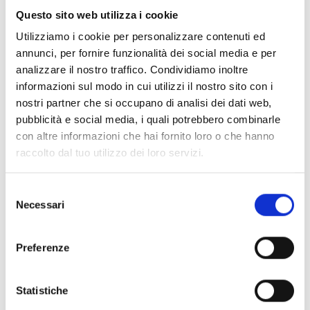
riceve comandi anche via SMS, tramite
Questo sito web utilizza i cookie
riconoscimento del numero (CALLER-ID) o
Utilizziamo i cookie per personalizzare contenuti ed
attraverso funzione risponditore. Inoltre,
annunci, per fornire funzionalità dei social media e per
analizzare il nostro traffico. Condividiamo inoltre
permette il collegamento al servizio Inim Cloud,
informazioni sul modo in cui utilizzi il nostro sito con i
assicurando una gestione moderna e flessibile
nostri partner che si occupano di analisi dei dati web,
dell’impianto di sicurezza.
pubblicità e social media, i quali potrebbero combinarle
con altre informazioni che hai fornito loro o che hanno
raccolto dal tuo utilizzo dei loro servizi.
Selezione
DOCUMENTAZIONE
Necessari
del
consenso
Preferenze
Tutti i prodotti
Statistiche