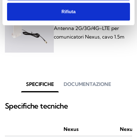
Rifiuta
LTE-ANT100B
Antenna 2G/3G/4G-LTE per
comunicatori Nexus, cavo 1.5m
SPECIFICHE
DOCUMENTAZIONE
Specifiche tecniche
Nexus
Nexus