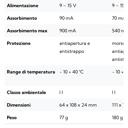
Alimentazione
9 ~ 15 V
9 ~ 15 
Assorbimento
90 mA
70 mA
Assorbimento max
900 mA
540 m
Protezione
antiapertura e
morsett
antistrappo
antiape
antistr
Range di temperatura
- 10 + 40 °C
- 10 + 
Classe ambientale
I I
I I
Dimensioni
64 x 108 x 24 mm
111 x 1
Peso
77 g
180 g