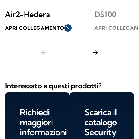
Air2-Hedera
DS100
APRI COLLEGAMENTO
south_east
APRI COLLEGA
arrow_back
arrow_forward
Interessato a questi prodotti?
Richiedi
Scarica il
maggiori
catalogo
informazioni
Security