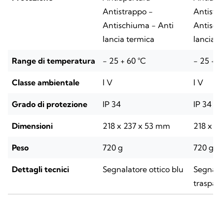
Antistrappo -
Antistr
Antischiuma - Anti
Antisch
lancia termica
lancia 
Range di temperatura
- 25 + 60 °C
- 25 + 
Classe ambientale
l V
l V
Grado di protezione
IP 34
IP 34
Dimensioni
218 x 237 x 53 mm
218 x 
Peso
720 g
720 g
Dettagli tecnici
Segnalatore ottico blu
Segnala
traspar