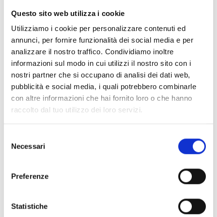
versioni
Questo sito web utilizza i cookie
Utilizziamo i cookie per personalizzare contenuti ed
annunci, per fornire funzionalità dei social media e per
analizzare il nostro traffico. Condividiamo inoltre
Air2-DS100/WBT
informazioni sul modo in cui utilizzi il nostro sito con i
Sirena da esterno autoalimentata
nostri partner che si occupano di analisi dei dati web,
via radio, segnalatore ottico
pubblicità e social media, i quali potrebbero combinarle
con altre informazioni che hai fornito loro o che hanno
trasparente
raccolto dal tuo utilizzo dei loro servizi.
Selezione
Necessari
del
Air2-DS100/WBB
consenso
Sirena da esterno autoalimentata
Preferenze
via radio, segnalatore ottico blu
Statistiche