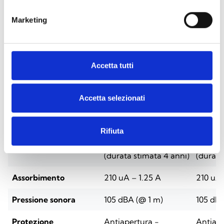
Marketing
SPECIFICHE
DOCUMENTAZIONE
Accetta tutti
Specifiche tecniche
Accetta selezionati
Air2-DS100/WBB
Air2-
Rifiuta
Alimentazione
Batteria Litio ER34615M
Batteri
(durata stimata 4 anni)
(durata
Assorbimento
210 uA – 1.25 A
210 uA 
Pressione sonora
105 dBA (@ 1 m)
105 dBA
Protezione
Antiapertura -
Antiape