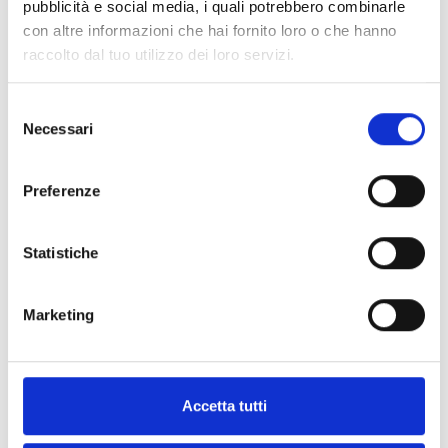
pubblicità e social media, i quali potrebbero combinarle
con altre informazioni che hai fornito loro o che hanno
raccolto dal tuo utilizzo dei loro servizi.
Sol/STUDIO
Selezione
Necessari
del
consenso
Preferenze
Interessato a questo prodotto?
Statistiche
Richiedi
Trova un
Marketing
maggiori
distributore
informazioni
Inim
Accetta tutti
CONTATTACI
TROVALO