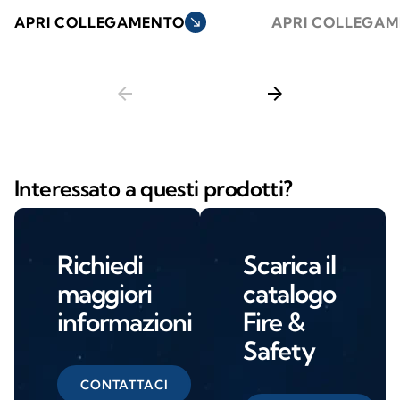
APRI COLLEGAMENTO
south_east
APRI COLLEGA
arrow_back
arrow_forward
Interessato a questi prodotti?
Richiedi
Scarica il
maggiori
catalogo
informazioni
Fire &
Safety
CONTATTACI