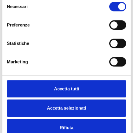
Selezione
Necessari
del
consenso
Scarica SmartLook
Accedi a MyInim e scarica il
Preferenze
software nella sezione documenti
Statistiche
Marketing
DOCUMENTAZIONE
Accetta tutti
Scarica la documentazione
Accetta selezionati
Rifiuta
Tutti i prodotti