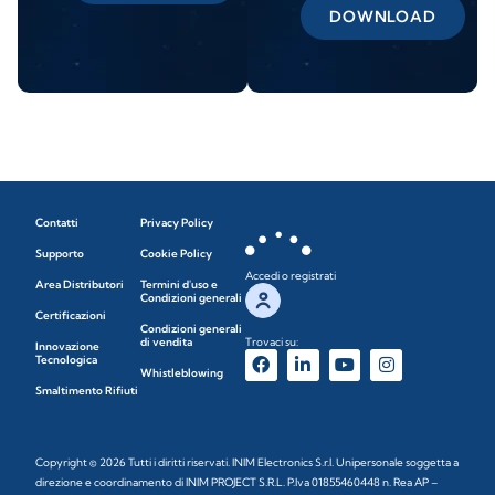
DOWNLOAD
Contatti
Privacy Policy
Supporto
Cookie Policy
Accedi o registrati
Area Distributori
Termini d'uso e
Condizioni generali
Certificazioni
Condizioni generali
di vendita
Trovaci su:
Innovazione
Tecnologica
Whistleblowing
Smaltimento Rifiuti
Copyright © 2026 Tutti i diritti riservati. INIM Electronics S.r.l. Unipersonale soggetta a
direzione e coordinamento di INIM PROJECT S.R.L. P.Iva 01855460448 n. Rea AP –