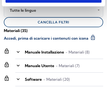
Tutte le lingue
CANCELLA FILTRI
Materiali
(35)
lock
Accedi, prima di scaricare i contenuti con icona
lock
keyboard_arrow_down
Manuale Installazione
- Materiali (8)
lock
keyboard_arrow_down
Manuale Utente
- Materiali (7)
lock
keyboard_arrow_down
Software
- Materiali (20)