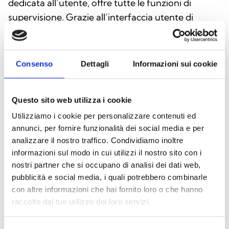
dedicata all’utente, offre tutte le funzioni di
supervisione. Grazie all’interfaccia utente di
immediata comprensione, trova importanti
applicazioni anche in ambito domotico. Infatti,
quando SmartLook è associato alla gestione delle
Consenso
Dettagli
Informazioni sui cookie
centrali antifurto, il PC può realmente diventare il
gestore dell’abitazione sfruttando appieno le
Questo sito web utilizza i cookie
potenzialità delle centrali. A tale scopo è possibile
utilizzare la
licenza “lite”
intrusione che permette
Utilizziamo i cookie per personalizzare contenuti ed
annunci, per fornire funzionalità dei social media e per
di gestire le centrali SmartLiving o Prime.
analizzare il nostro traffico. Condividiamo inoltre
informazioni sul modo in cui utilizzi il nostro sito con i
nostri partner che si occupano di analisi dei dati web,
pubblicità e social media, i quali potrebbero combinarle
con altre informazioni che hai fornito loro o che hanno
Scarica il software
raccolto dal tuo utilizzo dei loro servizi.