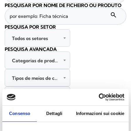
PESQUISAR POR NOME DE FICHEIRO OU PRODUTO
search
PESQUISA POR SETOR
Todos os setores
PESQUISA AVANÇADA
Categorias de produtos
Tipos de meios de comunicação
Todas as línguas
PESQUISAR
Consenso
Dettagli
Informazioni sui cookie
LIMPAR FILTROS