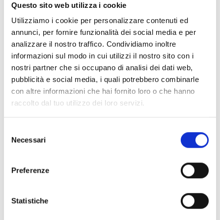
Documentos
(6992)
Questo sito web utilizza i cookie
Selecionar tudo
Utilizziamo i cookie per personalizzare contenuti ed
Inicie sessão antes de descarregar os conteúdos
annunci, per fornire funzionalità dei social media e per
lock
analizzare il nostro traffico. Condividiamo inoltre
através do ícone
informazioni sul modo in cui utilizzi il nostro sito con i
nostri partner che si occupano di analisi dei dati web,
Acessórios bases EB00
pubblicità e social media, i quali potrebbero combinarle
- Materiais
(47)
con altre informazioni che hai fornito loro o che hanno
raccolto dal tuo utilizzo dei loro servizi.
Acessórios de teste para detetores
- Materiais
(6)
Selezione
Necessari
Acessórios detetores Enea
- Materiais
(35)
del
consenso
Preferenze
Acessórios Senseware
- Materiais
(2)
Statistiche
Acessórios da Série Industrial
- Materiais
(17)