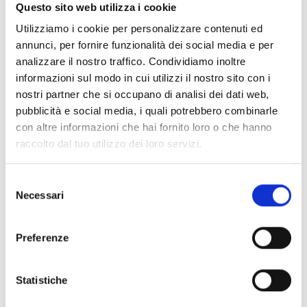
Documentos
(6992)
Questo sito web utilizza i cookie
Selecionar tudo
Utilizziamo i cookie per personalizzare contenuti ed
Inicie sessão antes de descarregar os conteúdos
annunci, per fornire funzionalità dei social media e per
lock
analizzare il nostro traffico. Condividiamo inoltre
através do ícone
informazioni sul modo in cui utilizzi il nostro sito con i
nostri partner che si occupano di analisi dei dati web,
Acessórios bases EB00
pubblicità e social media, i quali potrebbero combinarle
- Materiais
(47)
con altre informazioni che hai fornito loro o che hanno
raccolto dal tuo utilizzo dei loro servizi.
Acessórios de teste para detetores
- Materiais
(6)
Selezione
Necessari
Acessórios detetores Enea
- Materiais
(35)
del
consenso
Preferenze
Acessórios Senseware
- Materiais
(2)
Statistiche
Acessórios da Série Industrial
- Materiais
(17)