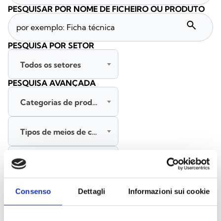
PESQUISAR POR NOME DE FICHEIRO OU PRODUTO
search
PESQUISA POR SETOR
Todos os setores
PESQUISA AVANÇADA
Categorias de produtos
Tipos de meios de comunicação
Todas as línguas
PESQUISAR
Consenso
Dettagli
Informazioni sui cookie
LIMPAR FILTROS