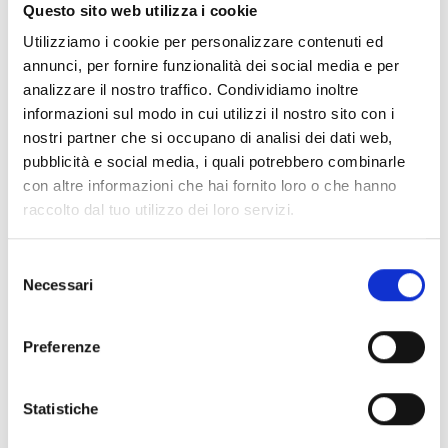
Documentos
(6992)
Questo sito web utilizza i cookie
Selecionar tudo
Utilizziamo i cookie per personalizzare contenuti ed
Inicie sessão antes de descarregar os conteúdos
annunci, per fornire funzionalità dei social media e per
lock
analizzare il nostro traffico. Condividiamo inoltre
através do ícone
informazioni sul modo in cui utilizzi il nostro sito con i
nostri partner che si occupano di analisi dei dati web,
Acessórios bases EB00
pubblicità e social media, i quali potrebbero combinarle
- Materiais
(47)
con altre informazioni che hai fornito loro o che hanno
raccolto dal tuo utilizzo dei loro servizi.
Acessórios de teste para detetores
- Materiais
(6)
Selezione
Necessari
Acessórios detetores Enea
- Materiais
(35)
del
consenso
Preferenze
Acessórios Senseware
- Materiais
(2)
Statistiche
Acessórios da Série Industrial
- Materiais
(17)