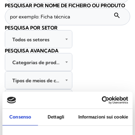
PESQUISAR POR NOME DE FICHEIRO OU PRODUTO
search
PESQUISA POR SETOR
Todos os setores
PESQUISA AVANÇADA
Categorias de produtos
Tipos de meios de comunicação
Todas as línguas
PESQUISAR
Consenso
Dettagli
Informazioni sui cookie
LIMPAR FILTROS