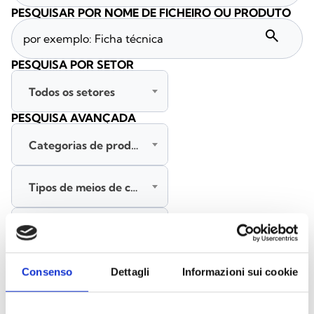
PESQUISAR POR NOME DE FICHEIRO OU PRODUTO
search
PESQUISA POR SETOR
Todos os setores
PESQUISA AVANÇADA
Categorias de produtos
Tipos de meios de comunicação
Todas as línguas
PESQUISAR
Consenso
Dettagli
Informazioni sui cookie
LIMPAR FILTROS