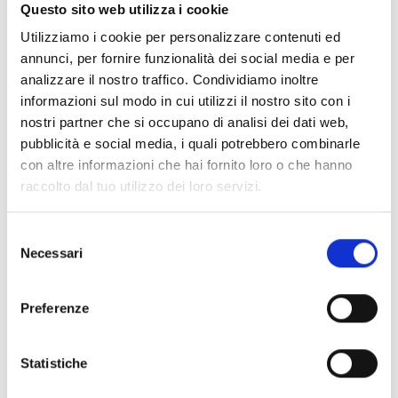
Documentos
(6992)
Questo sito web utilizza i cookie
Selecionar tudo
Utilizziamo i cookie per personalizzare contenuti ed
Inicie sessão antes de descarregar os conteúdos
annunci, per fornire funzionalità dei social media e per
lock
analizzare il nostro traffico. Condividiamo inoltre
através do ícone
informazioni sul modo in cui utilizzi il nostro sito con i
nostri partner che si occupano di analisi dei dati web,
Acessórios bases EB00
pubblicità e social media, i quali potrebbero combinarle
- Materiais
(47)
con altre informazioni che hai fornito loro o che hanno
raccolto dal tuo utilizzo dei loro servizi.
Acessórios de teste para detetores
- Materiais
(6)
Selezione
Necessari
Acessórios detetores Enea
- Materiais
(35)
del
consenso
Preferenze
Acessórios Senseware
- Materiais
(2)
Statistiche
Acessórios da Série Industrial
- Materiais
(17)