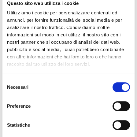
Documentos
(6992)
Questo sito web utilizza i cookie
Selecionar tudo
Utilizziamo i cookie per personalizzare contenuti ed
Inicie sessão antes de descarregar os conteúdos
annunci, per fornire funzionalità dei social media e per
lock
analizzare il nostro traffico. Condividiamo inoltre
através do ícone
informazioni sul modo in cui utilizzi il nostro sito con i
nostri partner che si occupano di analisi dei dati web,
Acessórios bases EB00
pubblicità e social media, i quali potrebbero combinarle
- Materiais
(47)
con altre informazioni che hai fornito loro o che hanno
raccolto dal tuo utilizzo dei loro servizi.
Acessórios de teste para detetores
- Materiais
(6)
Selezione
Necessari
Acessórios detetores Enea
- Materiais
(35)
del
consenso
Preferenze
Acessórios Senseware
- Materiais
(2)
Statistiche
Acessórios da Série Industrial
- Materiais
(17)