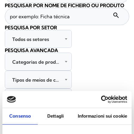
PESQUISAR POR NOME DE FICHEIRO OU PRODUTO
search
PESQUISA POR SETOR
Todos os setores
PESQUISA AVANÇADA
Categorias de produtos
Tipos de meios de comunicação
Todas as línguas
PESQUISAR
Consenso
Dettagli
Informazioni sui cookie
LIMPAR FILTROS