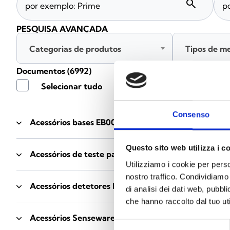
search
PESQUISA AVANÇADA
Categorias de produtos
Tipos de m
Documentos
(6992)
Selecionar tudo
Consenso
Acessórios bases EB00
- Materiais
(47)
Questo sito web utilizza i c
Acessórios de teste para detetores
- Materiais
(6)
Utilizziamo i cookie per perso
nostro traffico. Condividiamo 
Acessórios detetores Enea
- Materiais
(35)
di analisi dei dati web, pubbl
che hanno raccolto dal tuo uti
Acessórios Senseware
- Materiais
(2)
Selezione