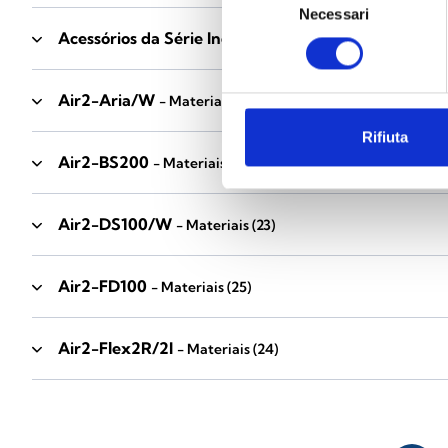
Necessari
del
Acessórios da Série Industrial
consenso
- Materiais
(17)
Air2-Aria/W
- Materiais
(23)
Rifiuta
Air2-BS200
- Materiais
(34)
Air2-DS100/W
- Materiais
(23)
Air2-FD100
- Materiais
(25)
Air2-Flex2R/2I
- Materiais
(24)