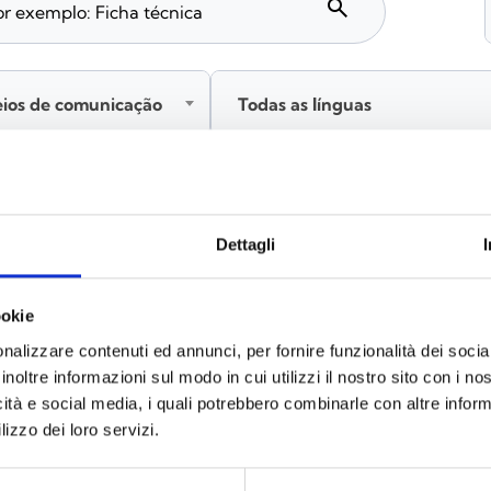
search
eios de comunicação
Todas as línguas
Inicie sessão antes de descarregar os conteúdos através
Dettagli
ookie
nalizzare contenuti ed annunci, per fornire funzionalità dei socia
inoltre informazioni sul modo in cui utilizzi il nostro sito con i n
icità e social media, i quali potrebbero combinarle con altre inform
lizzo dei loro servizi.