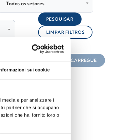
Todos os setores
PESQUISAR
LIMPAR FILTROS
lock
 do ícone
DESCARREGUE
Informazioni sui cookie
l media e per analizzare il
ostri partner che si occupano
azioni che hai fornito loro o