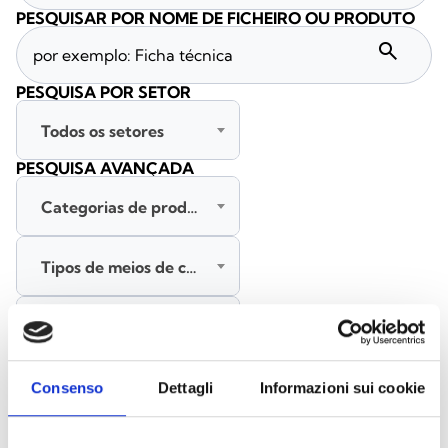
PESQUISAR POR NOME DE FICHEIRO OU PRODUTO
search
PESQUISA POR SETOR
Todos os setores
PESQUISA AVANÇADA
Categorias de produtos
Tipos de meios de comunicação
Todas as línguas
PESQUISAR
Consenso
Dettagli
Informazioni sui cookie
LIMPAR FILTROS