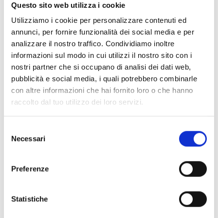
Documentos
(6992)
Questo sito web utilizza i cookie
Selecionar tudo
Utilizziamo i cookie per personalizzare contenuti ed
Inicie sessão antes de descarregar os conteúdos
annunci, per fornire funzionalità dei social media e per
lock
analizzare il nostro traffico. Condividiamo inoltre
através do ícone
informazioni sul modo in cui utilizzi il nostro sito con i
nostri partner che si occupano di analisi dei dati web,
Acessórios bases EB00
pubblicità e social media, i quali potrebbero combinarle
- Materiais
(47)
con altre informazioni che hai fornito loro o che hanno
raccolto dal tuo utilizzo dei loro servizi.
Acessórios de teste para detetores
- Materiais
(6)
Selezione
Necessari
Acessórios detetores Enea
- Materiais
(35)
del
consenso
Preferenze
Acessórios Senseware
- Materiais
(2)
Statistiche
Acessórios da Série Industrial
- Materiais
(17)