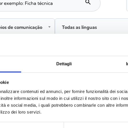
search
eios de comunicação
Todas as línguas
Inicie sessão antes de descarregar os conteúdos através
Dettagli
ookie
nalizzare contenuti ed annunci, per fornire funzionalità dei socia
inoltre informazioni sul modo in cui utilizzi il nostro sito con i n
icità e social media, i quali potrebbero combinarle con altre inform
lizzo dei loro servizi.