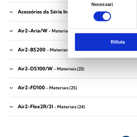
Necessari
del
Acessórios da Série Industrial
consenso
- Materiais
(17)
Air2-Aria/W
- Materiais
(23)
Rifiuta
Air2-BS200
- Materiais
(34)
Air2-DS100/W
- Materiais
(23)
Air2-FD100
- Materiais
(25)
Air2-Flex2R/2I
- Materiais
(24)