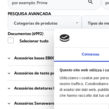
search
PESQUISA AVANÇADA
Categorias de produtos
Tipos de m
Documentos
(6992)
Selecionar tudo
Consenso
Acessórios bases EB00
- Materiais
(47)
Questo sito web utilizza i c
Acessórios de teste para detetores
- Materiais
(6)
Utilizziamo i cookie per perso
nostro traffico. Condividiamo 
Acessórios detetores Enea
- Materiais
(35)
di analisi dei dati web, pubbl
che hanno raccolto dal tuo uti
Acessórios Senseware
- Materiais
(2)
Selezione