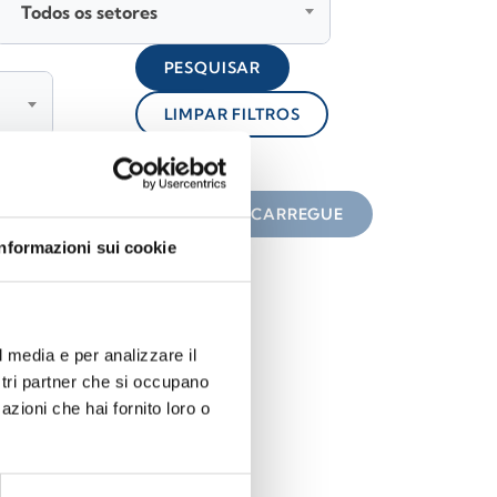
Todos os setores
PESQUISAR
LIMPAR FILTROS
lock
 do ícone
DESCARREGUE
Informazioni sui cookie
l media e per analizzare il
ostri partner che si occupano
azioni che hai fornito loro o