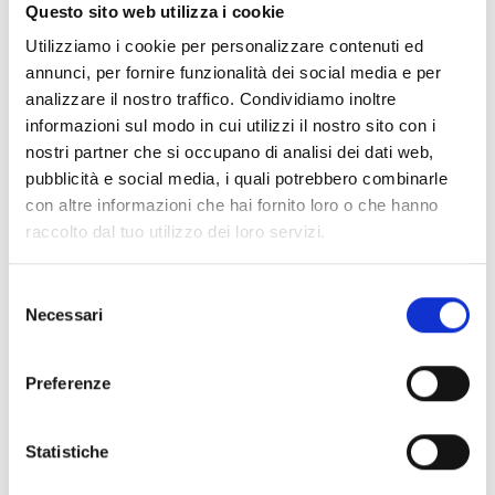
Documentos
(6992)
Questo sito web utilizza i cookie
Selecionar tudo
Utilizziamo i cookie per personalizzare contenuti ed
Inicie sessão antes de descarregar os conteúdos
annunci, per fornire funzionalità dei social media e per
lock
analizzare il nostro traffico. Condividiamo inoltre
através do ícone
informazioni sul modo in cui utilizzi il nostro sito con i
nostri partner che si occupano di analisi dei dati web,
Acessórios bases EB00
pubblicità e social media, i quali potrebbero combinarle
- Materiais
(47)
con altre informazioni che hai fornito loro o che hanno
raccolto dal tuo utilizzo dei loro servizi.
Acessórios de teste para detetores
- Materiais
(6)
Selezione
Necessari
Acessórios detetores Enea
- Materiais
(35)
del
consenso
Preferenze
Acessórios Senseware
- Materiais
(2)
Statistiche
Acessórios da Série Industrial
- Materiais
(17)