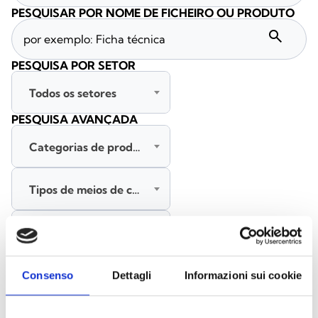
PESQUISAR POR NOME DE FICHEIRO OU PRODUTO
search
PESQUISA POR SETOR
Todos os setores
PESQUISA AVANÇADA
Categorias de produtos
Tipos de meios de comunicação
Todas as línguas
PESQUISAR
Consenso
Dettagli
Informazioni sui cookie
LIMPAR FILTROS