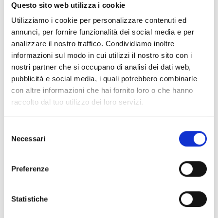
Documentos
(6992)
Questo sito web utilizza i cookie
Selecionar tudo
Utilizziamo i cookie per personalizzare contenuti ed
Inicie sessão antes de descarregar os conteúdos
annunci, per fornire funzionalità dei social media e per
lock
analizzare il nostro traffico. Condividiamo inoltre
através do ícone
informazioni sul modo in cui utilizzi il nostro sito con i
nostri partner che si occupano di analisi dei dati web,
Acessórios bases EB00
pubblicità e social media, i quali potrebbero combinarle
- Materiais
(47)
con altre informazioni che hai fornito loro o che hanno
raccolto dal tuo utilizzo dei loro servizi.
Acessórios de teste para detetores
- Materiais
(6)
Selezione
Necessari
Acessórios detetores Enea
- Materiais
(35)
del
consenso
Preferenze
Acessórios Senseware
- Materiais
(2)
Statistiche
Acessórios da Série Industrial
- Materiais
(17)