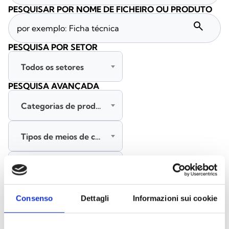
PESQUISAR POR NOME DE FICHEIRO OU PRODUTO
search
PESQUISA POR SETOR
Todos os setores
PESQUISA AVANÇADA
Categorias de produtos
Tipos de meios de comunicação
Todas as línguas
PESQUISAR
Consenso
Dettagli
Informazioni sui cookie
LIMPAR FILTROS