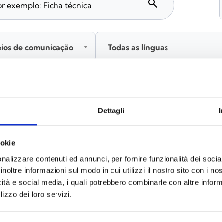
search
eios de comunicação
Todas as línguas
Inicie sessão antes de descarregar os conteúdos através
Dettagli
ookie
nalizzare contenuti ed annunci, per fornire funzionalità dei socia
inoltre informazioni sul modo in cui utilizzi il nostro sito con i n
icità e social media, i quali potrebbero combinarle con altre inform
lizzo dei loro servizi.