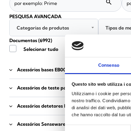
search
PESQUISA AVANÇADA
Categorias de produtos
Tipos de m
Documentos
(6992)
Selecionar tudo
Consenso
Acessórios bases EB00
- Materiais
(47)
Questo sito web utilizza i c
Acessórios de teste para detetores
- Materiais
(6)
Utilizziamo i cookie per perso
nostro traffico. Condividiamo 
Acessórios detetores Enea
- Materiais
(35)
di analisi dei dati web, pubbl
che hanno raccolto dal tuo uti
Acessórios Senseware
- Materiais
(2)
Selezione