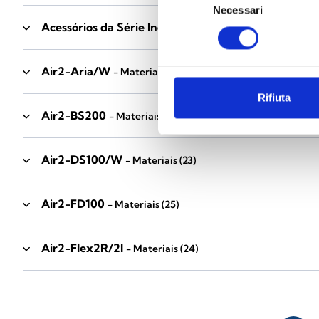
Necessari
del
Acessórios da Série Industrial
consenso
- Materiais
(17)
Air2-Aria/W
- Materiais
(23)
Rifiuta
Air2-BS200
- Materiais
(34)
Air2-DS100/W
- Materiais
(23)
Air2-FD100
- Materiais
(25)
Air2-Flex2R/2I
- Materiais
(24)