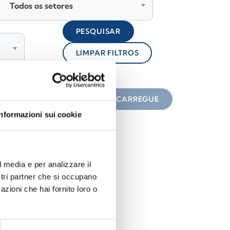
Todos os setores
PESQUISAR
LIMPAR FILTROS
lock
 do ícone
DESCARREGUE
Informazioni sui cookie
l media e per analizzare il
ostri partner che si occupano
azioni che hai fornito loro o