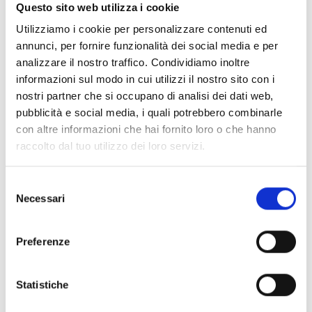
Documentos
(6992)
Questo sito web utilizza i cookie
Selecionar tudo
Utilizziamo i cookie per personalizzare contenuti ed
Inicie sessão antes de descarregar os conteúdos
annunci, per fornire funzionalità dei social media e per
lock
analizzare il nostro traffico. Condividiamo inoltre
através do ícone
informazioni sul modo in cui utilizzi il nostro sito con i
nostri partner che si occupano di analisi dei dati web,
Acessórios bases EB00
pubblicità e social media, i quali potrebbero combinarle
- Materiais
(47)
con altre informazioni che hai fornito loro o che hanno
raccolto dal tuo utilizzo dei loro servizi.
Acessórios de teste para detetores
- Materiais
(6)
Selezione
Necessari
Acessórios detetores Enea
- Materiais
(35)
del
consenso
Preferenze
Acessórios Senseware
- Materiais
(2)
Statistiche
Acessórios da Série Industrial
- Materiais
(17)