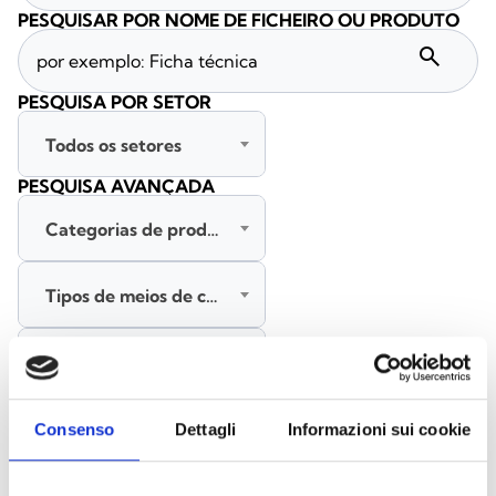
PESQUISAR POR NOME DE FICHEIRO OU PRODUTO
search
PESQUISA POR SETOR
Todos os setores
PESQUISA AVANÇADA
Categorias de produtos
Tipos de meios de comunicação
Todas as línguas
PESQUISAR
Consenso
Dettagli
Informazioni sui cookie
LIMPAR FILTROS