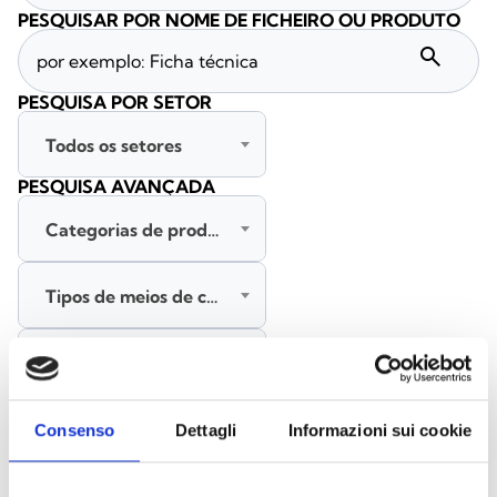
PESQUISAR POR NOME DE FICHEIRO OU PRODUTO
search
PESQUISA POR SETOR
Todos os setores
PESQUISA AVANÇADA
Categorias de produtos
Tipos de meios de comunicação
Todas as línguas
PESQUISAR
Consenso
Dettagli
Informazioni sui cookie
LIMPAR FILTROS