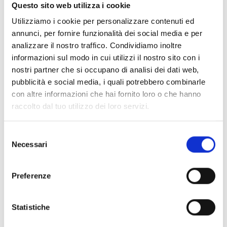
Documentos
(6992)
Questo sito web utilizza i cookie
Selecionar tudo
Utilizziamo i cookie per personalizzare contenuti ed
Inicie sessão antes de descarregar os conteúdos
annunci, per fornire funzionalità dei social media e per
lock
analizzare il nostro traffico. Condividiamo inoltre
através do ícone
informazioni sul modo in cui utilizzi il nostro sito con i
nostri partner che si occupano di analisi dei dati web,
Acessórios bases EB00
pubblicità e social media, i quali potrebbero combinarle
- Materiais
(47)
con altre informazioni che hai fornito loro o che hanno
raccolto dal tuo utilizzo dei loro servizi.
Acessórios de teste para detetores
- Materiais
(6)
Selezione
Necessari
Acessórios detetores Enea
- Materiais
(35)
del
consenso
Preferenze
Acessórios Senseware
- Materiais
(2)
Statistiche
Acessórios da Série Industrial
- Materiais
(17)