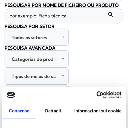
PESQUISAR POR NOME DE FICHEIRO OU PRODUTO
search
PESQUISA POR SETOR
Todos os setores
PESQUISA AVANÇADA
Categorias de produtos
Tipos de meios de comunicação
Todas as línguas
PESQUISAR
Consenso
Dettagli
Informazioni sui cookie
LIMPAR FILTROS