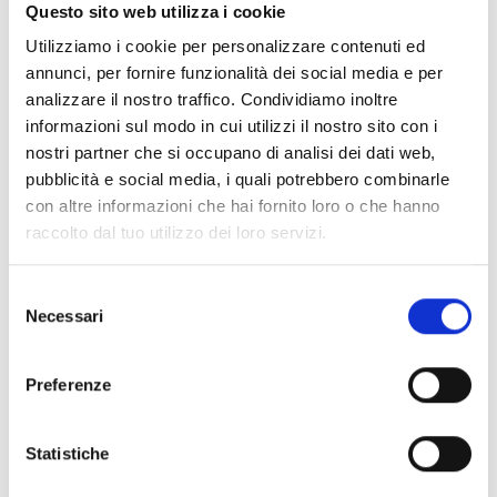
Documentos
(6992)
Questo sito web utilizza i cookie
Selecionar tudo
Utilizziamo i cookie per personalizzare contenuti ed
Inicie sessão antes de descarregar os conteúdos
annunci, per fornire funzionalità dei social media e per
lock
analizzare il nostro traffico. Condividiamo inoltre
através do ícone
informazioni sul modo in cui utilizzi il nostro sito con i
nostri partner che si occupano di analisi dei dati web,
Acessórios bases EB00
pubblicità e social media, i quali potrebbero combinarle
- Materiais
(47)
con altre informazioni che hai fornito loro o che hanno
raccolto dal tuo utilizzo dei loro servizi.
Acessórios de teste para detetores
- Materiais
(6)
Selezione
Necessari
Acessórios detetores Enea
- Materiais
(35)
del
consenso
Preferenze
Acessórios Senseware
- Materiais
(2)
Statistiche
Acessórios da Série Industrial
- Materiais
(17)