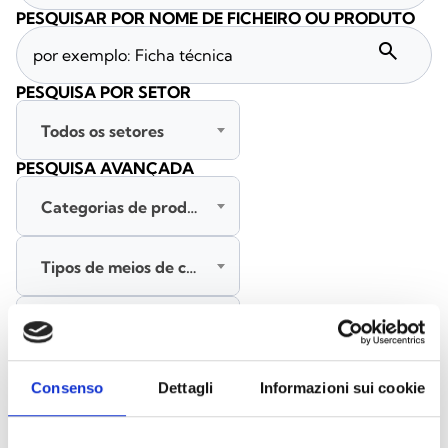
PESQUISAR POR NOME DE FICHEIRO OU PRODUTO
search
PESQUISA POR SETOR
Todos os setores
PESQUISA AVANÇADA
Categorias de produtos
Tipos de meios de comunicação
Todas as línguas
PESQUISAR
Consenso
Dettagli
Informazioni sui cookie
LIMPAR FILTROS