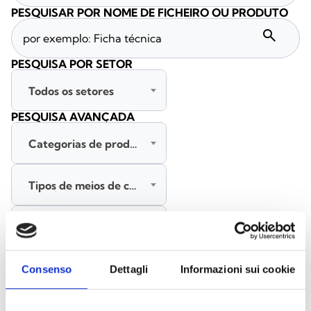
PESQUISAR POR NOME DE FICHEIRO OU PRODUTO
search
PESQUISA POR SETOR
Todos os setores
PESQUISA AVANÇADA
Categorias de produtos
Tipos de meios de comunicação
Todas as línguas
PESQUISAR
Consenso
Dettagli
Informazioni sui cookie
LIMPAR FILTROS