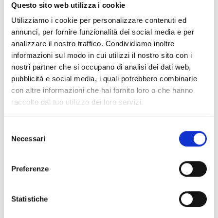
Documentos
(6992)
Questo sito web utilizza i cookie
Selecionar tudo
Utilizziamo i cookie per personalizzare contenuti ed
Inicie sessão antes de descarregar os conteúdos
annunci, per fornire funzionalità dei social media e per
lock
analizzare il nostro traffico. Condividiamo inoltre
através do ícone
informazioni sul modo in cui utilizzi il nostro sito con i
nostri partner che si occupano di analisi dei dati web,
Acessórios bases EB00
pubblicità e social media, i quali potrebbero combinarle
- Materiais
(47)
con altre informazioni che hai fornito loro o che hanno
raccolto dal tuo utilizzo dei loro servizi.
Acessórios de teste para detetores
- Materiais
(6)
Selezione
Necessari
Acessórios detetores Enea
- Materiais
(35)
del
consenso
Preferenze
Acessórios Senseware
- Materiais
(2)
Statistiche
Acessórios da Série Industrial
- Materiais
(17)