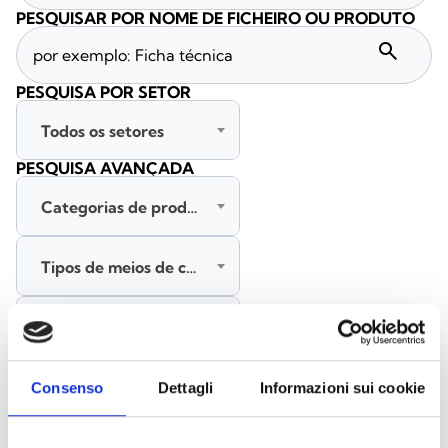
PESQUISAR POR NOME DE FICHEIRO OU PRODUTO
search
PESQUISA POR SETOR
Todos os setores
PESQUISA AVANÇADA
Categorias de produtos
Tipos de meios de comunicação
Todas as línguas
PESQUISAR
Consenso
Dettagli
Informazioni sui cookie
LIMPAR FILTROS