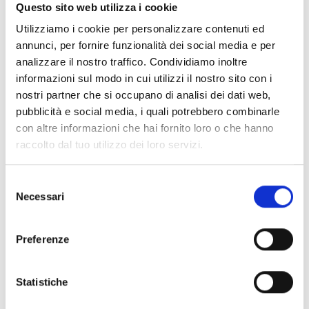
Documentos
(6992)
Questo sito web utilizza i cookie
Selecionar tudo
Utilizziamo i cookie per personalizzare contenuti ed
Inicie sessão antes de descarregar os conteúdos
annunci, per fornire funzionalità dei social media e per
lock
analizzare il nostro traffico. Condividiamo inoltre
através do ícone
informazioni sul modo in cui utilizzi il nostro sito con i
nostri partner che si occupano di analisi dei dati web,
Acessórios bases EB00
pubblicità e social media, i quali potrebbero combinarle
- Materiais
(47)
con altre informazioni che hai fornito loro o che hanno
raccolto dal tuo utilizzo dei loro servizi.
Acessórios de teste para detetores
- Materiais
(6)
Selezione
Necessari
Acessórios detetores Enea
- Materiais
(35)
del
consenso
Preferenze
Acessórios Senseware
- Materiais
(2)
Statistiche
Acessórios da Série Industrial
- Materiais
(17)