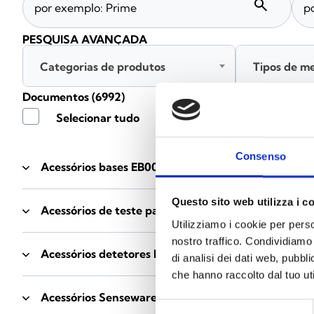
search
PESQUISA AVANÇADA
Categorias de produtos
Tipos de m
Documentos
(6992)
Selecionar tudo
Consenso
Acessórios bases EB00
- Materiais
(47)
Questo sito web utilizza i c
Acessórios de teste para detetores
- Materiais
(6)
Utilizziamo i cookie per perso
nostro traffico. Condividiamo 
Acessórios detetores Enea
- Materiais
(35)
di analisi dei dati web, pubbl
che hanno raccolto dal tuo uti
Acessórios Senseware
- Materiais
(2)
Selezione