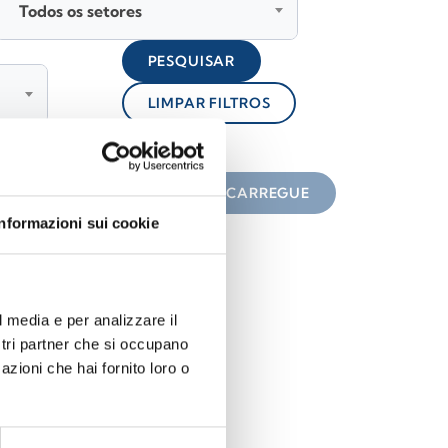
Todos os setores
PESQUISAR
LIMPAR FILTROS
lock
 do ícone
DESCARREGUE
Informazioni sui cookie
l media e per analizzare il
ostri partner che si occupano
azioni che hai fornito loro o