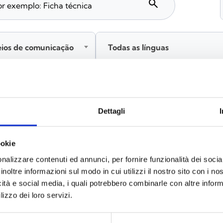
search
eios de comunicação
Todas as línguas
Inicie sessão antes de descarregar os conteúdos através
Dettagli
ookie
nalizzare contenuti ed annunci, per fornire funzionalità dei socia
inoltre informazioni sul modo in cui utilizzi il nostro sito con i n
icità e social media, i quali potrebbero combinarle con altre inform
lizzo dei loro servizi.