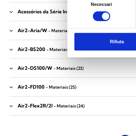
Necessari
del
Acessórios da Série Industrial
consenso
- Materiais
(17)
Air2-Aria/W
- Materiais
(23)
Rifiuta
Air2-BS200
- Materiais
(34)
Air2-DS100/W
- Materiais
(23)
Air2-FD100
- Materiais
(25)
Air2-Flex2R/2I
- Materiais
(24)