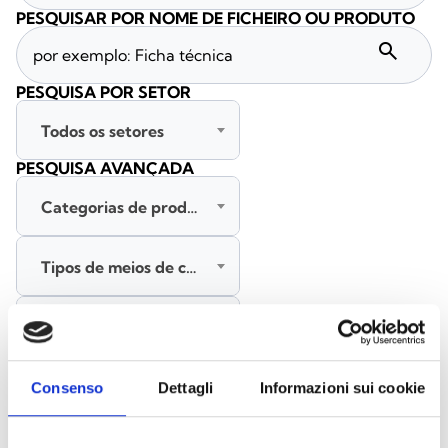
PESQUISAR POR NOME DE FICHEIRO OU PRODUTO
search
PESQUISA POR SETOR
Todos os setores
PESQUISA AVANÇADA
Categorias de produtos
Tipos de meios de comunicação
Todas as línguas
PESQUISAR
Consenso
Dettagli
Informazioni sui cookie
LIMPAR FILTROS