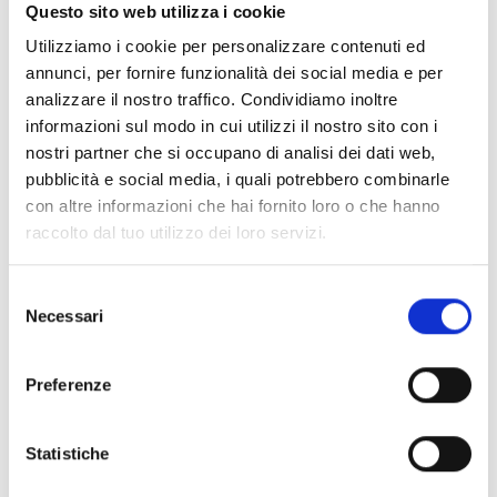
Documentos
(6992)
Questo sito web utilizza i cookie
Selecionar tudo
Utilizziamo i cookie per personalizzare contenuti ed
Inicie sessão antes de descarregar os conteúdos
annunci, per fornire funzionalità dei social media e per
lock
analizzare il nostro traffico. Condividiamo inoltre
através do ícone
informazioni sul modo in cui utilizzi il nostro sito con i
nostri partner che si occupano di analisi dei dati web,
Acessórios bases EB00
pubblicità e social media, i quali potrebbero combinarle
- Materiais
(47)
con altre informazioni che hai fornito loro o che hanno
raccolto dal tuo utilizzo dei loro servizi.
Acessórios de teste para detetores
- Materiais
(6)
Selezione
Necessari
Acessórios detetores Enea
- Materiais
(35)
del
consenso
Preferenze
Acessórios Senseware
- Materiais
(2)
Statistiche
Acessórios da Série Industrial
- Materiais
(17)