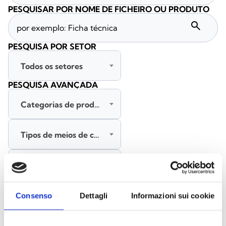
PESQUISAR POR NOME DE FICHEIRO OU PRODUTO
search
PESQUISA POR SETOR
Todos os setores
PESQUISA AVANÇADA
Categorias de produtos
Tipos de meios de comunicação
Todas as línguas
PESQUISAR
Consenso
Dettagli
Informazioni sui cookie
LIMPAR FILTROS