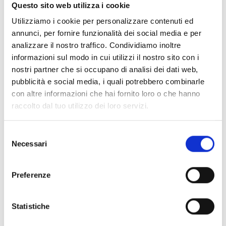
Documentos
(6992)
Questo sito web utilizza i cookie
Selecionar tudo
Utilizziamo i cookie per personalizzare contenuti ed
Inicie sessão antes de descarregar os conteúdos
annunci, per fornire funzionalità dei social media e per
lock
analizzare il nostro traffico. Condividiamo inoltre
através do ícone
informazioni sul modo in cui utilizzi il nostro sito con i
nostri partner che si occupano di analisi dei dati web,
Acessórios bases EB00
pubblicità e social media, i quali potrebbero combinarle
- Materiais
(47)
con altre informazioni che hai fornito loro o che hanno
raccolto dal tuo utilizzo dei loro servizi.
Acessórios de teste para detetores
- Materiais
(6)
Selezione
Necessari
Acessórios detetores Enea
- Materiais
(35)
del
consenso
Preferenze
Acessórios Senseware
- Materiais
(2)
Statistiche
Acessórios da Série Industrial
- Materiais
(17)