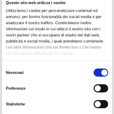
Documentos
(6992)
Questo sito web utilizza i cookie
Selecionar tudo
Utilizziamo i cookie per personalizzare contenuti ed
Inicie sessão antes de descarregar os conteúdos
annunci, per fornire funzionalità dei social media e per
lock
analizzare il nostro traffico. Condividiamo inoltre
através do ícone
informazioni sul modo in cui utilizzi il nostro sito con i
nostri partner che si occupano di analisi dei dati web,
Acessórios bases EB00
pubblicità e social media, i quali potrebbero combinarle
- Materiais
(47)
con altre informazioni che hai fornito loro o che hanno
raccolto dal tuo utilizzo dei loro servizi.
Acessórios de teste para detetores
- Materiais
(6)
Selezione
Necessari
Acessórios detetores Enea
- Materiais
(35)
del
consenso
Preferenze
Acessórios Senseware
- Materiais
(2)
Statistiche
Acessórios da Série Industrial
- Materiais
(17)