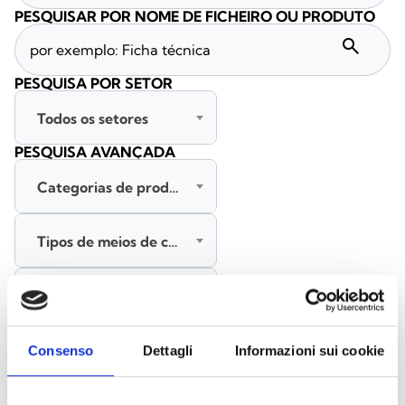
PESQUISAR POR NOME DE FICHEIRO OU PRODUTO
search
PESQUISA POR SETOR
Todos os setores
PESQUISA AVANÇADA
Categorias de produtos
Tipos de meios de comunicação
Todas as línguas
PESQUISAR
Consenso
Dettagli
Informazioni sui cookie
LIMPAR FILTROS