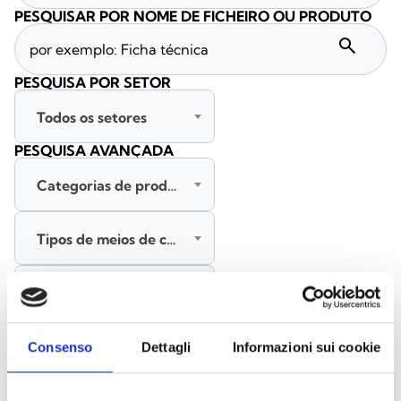
PESQUISAR POR NOME DE FICHEIRO OU PRODUTO
search
PESQUISA POR SETOR
Todos os setores
PESQUISA AVANÇADA
Categorias de produtos
Tipos de meios de comunicação
Todas as línguas
PESQUISAR
Consenso
Dettagli
Informazioni sui cookie
LIMPAR FILTROS