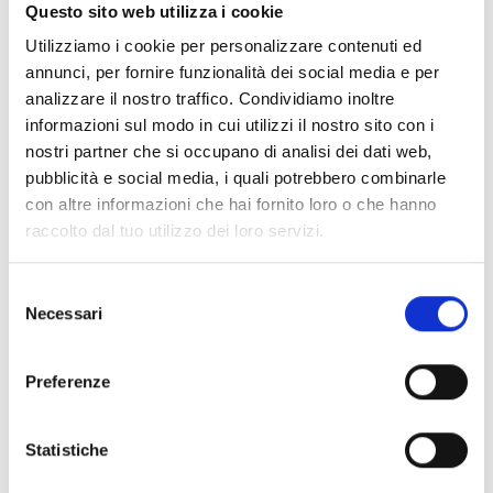
Documentos
(6992)
Questo sito web utilizza i cookie
Selecionar tudo
Utilizziamo i cookie per personalizzare contenuti ed
Inicie sessão antes de descarregar os conteúdos
annunci, per fornire funzionalità dei social media e per
lock
analizzare il nostro traffico. Condividiamo inoltre
através do ícone
informazioni sul modo in cui utilizzi il nostro sito con i
nostri partner che si occupano di analisi dei dati web,
Acessórios bases EB00
pubblicità e social media, i quali potrebbero combinarle
- Materiais
(47)
con altre informazioni che hai fornito loro o che hanno
raccolto dal tuo utilizzo dei loro servizi.
Acessórios de teste para detetores
- Materiais
(6)
Selezione
Necessari
Acessórios detetores Enea
- Materiais
(35)
del
consenso
Preferenze
Acessórios Senseware
- Materiais
(2)
Statistiche
Acessórios da Série Industrial
- Materiais
(17)