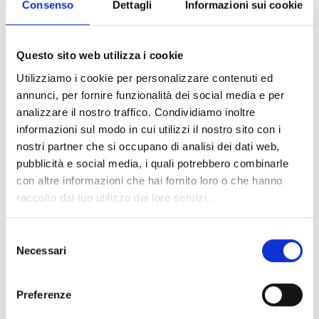
Consenso
Dettagli
Informazioni sui cookie
teto
Questo sito web utilizza i cookie
Altifalantes acústicos de
Utilizziamo i cookie per personalizzare contenuti ed
parede
annunci, per fornire funzionalità dei social media e per
analizzare il nostro traffico. Condividiamo inoltre
informazioni sul modo in cui utilizzi il nostro sito con i
Altifalantes acústicos de
nostri partner che si occupano di analisi dei dati web,
pubblicità e social media, i quali potrebbero combinarle
parede da série Music
con altre informazioni che hai fornito loro o che hanno
raccolto dal tuo utilizzo dei loro servizi.
Altifalantes acústicos
Selezione
suspensos
Necessari
del
consenso
Preferenze
Altifalantes acústicos de