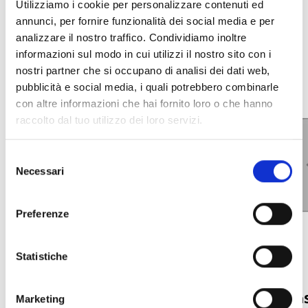
Utilizziamo i cookie per personalizzare contenuti ed
ADICIONAIS
annunci, per fornire funzionalità dei social media e per
analizzare il nostro traffico. Condividiamo inoltre
informazioni sul modo in cui utilizzi il nostro sito con i
nostri partner che si occupano di analisi dei dati web,
pubblicità e social media, i quali potrebbero combinarle
con altre informazioni che hai fornito loro o che hanno
raccolto dal tuo utilizzo dei loro servizi.
Selezione
Necessari
del
consenso
Preferenze
Statistiche
Contraplacas da Série
Contraplacas
Marketing