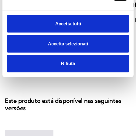
S01
S02, SH2, S0
Contraplacas articuladas para
Contraplacas fixas 
Accetta tutti
retentores eletromagnéticos
eletromagnéticos
Accetta selezionati
Rifiuta
arrow_back
arrow_forward
Este produto está disponível nas seguintes
versões