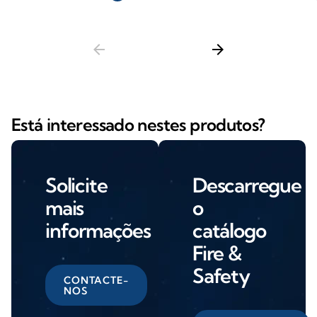
arrow_back
arrow_forward
Está interessado nestes produtos?
Solicite
Descarregue
mais
o
informações
catálogo
Fire &
Safety
CONTACTE-
NOS