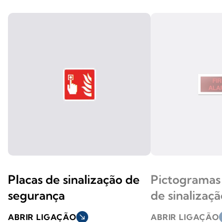
Placas de sinalização de
Pictogramas 
segurança
de sinalizaç
ABRIR LIGAÇÃO
south_east
ABRIR LIGAÇÃO
s