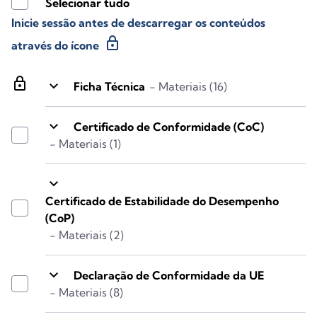
Selecionar tudo
Inicie sessão antes de descarregar os conteúdos
lock
através do ícone
lock
keyboard_arrow_down
Ficha Técnica
- Materiais (16)
keyboard_arrow_down
Certificado de Conformidade (CoC)
- Materiais (1)
keyboard_arrow_down
Certificado de Estabilidade do Desempenho
(CoP)
- Materiais (2)
keyboard_arrow_down
Declaração de Conformidade da UE
- Materiais (8)