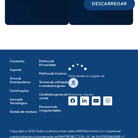
DESCARREGAR
Contactos
Política de
Privacidade
Suporte
Política de Cookies
Inicie sessão ou registe-se
Área de
Distribuidores
Termos de utilização
e condições gerais
Certificações
Condições gerais de
Encontre-nos em:
venda
Inovação
Tecnológica
Denúncia de
irregularidades
Gestão de resíduos
Copyright © 2026 Todos os direitos reservados. INIM Electronics S.r.l. Unipessoal,
sujeita à direção e coordenação da INIM PROJECT S.R.L. N.º de IVA 01855460448, n.º