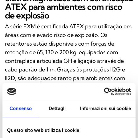
ATEX para ambientes com risco
de explosão
A série EXM é certificada ATEX para utilização em
áreas com elevado risco de explosão. Os
retentores estão disponíveis com forças de
retenção de 65, 130 e 200 kg, equipados com
contraplaca articulada GH e ligação através de
cabo padrão de 1 m. Graças às proteções II2G e
II2D, são adequados tanto para ambientes com
gases e vapores como para zonas com poeiras (21
e 22).
Consenso
Dettagli
Informazioni sui cookie
INTEGRAÇÃO E OPÇÕES
Questo sito web utilizza i cookie