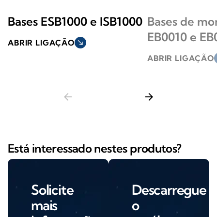
Bases ESB1000 e ISB1000
Bases de m
EB0010 e EB
ABRIR LIGAÇÃO
south_east
ABRIR LIGAÇÃO
s
arrow_back
arrow_forward
Está interessado nestes produtos?
Solicite
Descarregue
mais
o