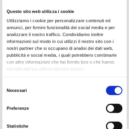
funcionalidade permite sinalizar localmente o
Questo sito web utilizza i cookie
estado de alarme, aumentando a segurança e a
Utilizziamo i cookie per personalizzare contenuti ed
facilidade de utilização do sistema.
annunci, per fornire funzionalità dei social media e per
analizzare il nostro traffico. Condividiamo inoltre
informazioni sul modo in cui utilizzi il nostro sito con i
nostri partner che si occupano di analisi dei dati web,
pubblicità e social media, i quali potrebbero combinarle
ACESSÓRIOS E
con altre informazioni che hai fornito loro o che hanno
COMPLEMENTOS
raccolto dal tuo utilizzo dei loro servizi.
Selezione
Necessari
del
consenso
Preferenze
Statistiche