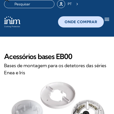
PT
menu
ONDE COMPRAR
Acessórios bases EB00
Bases de montagem para os detetores das séries
Enea e Iris