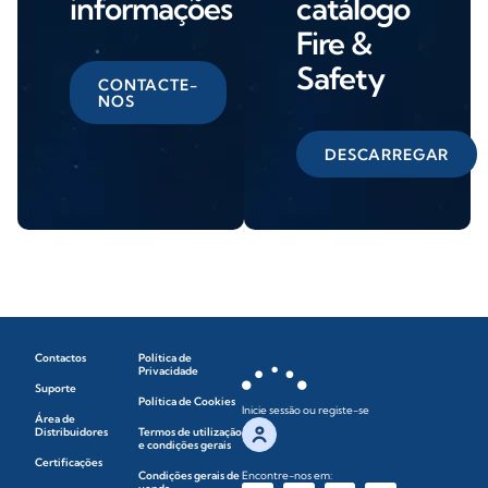
informações
catálogo
Fire &
Safety
CONTACTE-
NOS
DESCARREGAR
Contactos
Política de
Privacidade
Suporte
Política de Cookies
Inicie sessão ou registe-se
Área de
Distribuidores
Termos de utilização
e condições gerais
Certificações
Condições gerais de
Encontre-nos em: