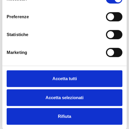
Versão Central‑Battery
consenso
Preferenze
Statistiche
ESPECIFICAÇÕES
DOCUMENTAÇÃO
Marketing
Especificações técnicas
Accetta tutti
HP320
Accetta selezionati
Tipo de produto
Dispositivo de sinalização
Rifiuta
Versões
Padrão, Autoteste,
Supervisão por