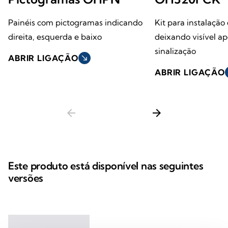
Painéis com pictogramas indicando
Kit para instalação 
direita, esquerda e baixo
deixando visível ap
sinalização
ABRIR LIGAÇÃO
south_east
ABRIR LIGAÇÃO
s
arrow_back
arrow_forward
Este produto está disponível nas seguintes
versões