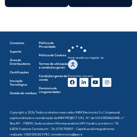
Contactos
Política de
Privacidade
Suporte
Política de Cookies
Inicie sessão ou registe-se
Área de
Distribuidores
Termos de utilização
e condições gerais
Certificações
Condições gerais de
Encontre-nos em:
venda
Inovação
Tecnológica
Denúncia de
irregularidades
Gestão de resíduos
Copyright © 2026 Todos os direitos reservados. INIM Electronics S.r.l. Unipessoal,
sujeita à direção e coordenação da INIM PROJECT S.R.L. N.º de IVA 01855460448, n.º
Rea AP – 178890. Sede social em Monteprandone (AP) Via dei Lavoratori n.º 10,
63076 Frazione Centobuchi - Tel. 0735 705007 - Capital social integralmente
realizado: 1 000 000,00 € PEC: inimelectronics@pec.it