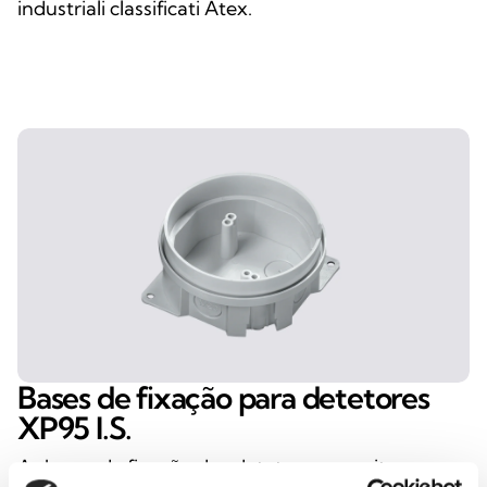
industriali classificati Atex.
Bases de fixação para detetores
XP95 I.S.
As bases de fixação dos detetores permitem uma