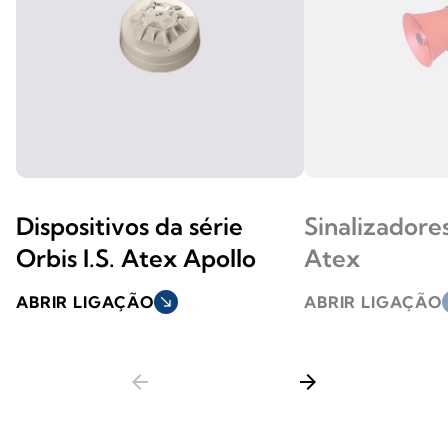
Dispositivos da série
Sinalizadore
Orbis I.S. Atex Apollo
Atex
ABRIR LIGAÇÃO
south_east
ABRIR LIGAÇÃO
s
arrow_back
arrow_forward