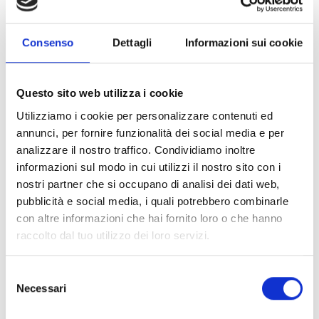
instalação segura e estável, mantendo a parte
superior do detetor selada e corretamente ligada
Consenso
Dettagli
Informazioni sui cookie
à tubagem exterior. Fabricadas em plástico
durável, são compatíveis com tubagem à vista
PG16, garantindo proteção contra agentes
Questo sito web utilizza i cookie
externos e facilitando a integração em sistemas
Utilizziamo i cookie per personalizzare contenuti ed
antincêndio.
annunci, per fornire funzionalità dei social media e per
analizzare il nostro traffico. Condividiamo inoltre
informazioni sul modo in cui utilizzi il nostro sito con i
nostri partner che si occupano di analisi dei dati web,
pubblicità e social media, i quali potrebbero combinarle
con altre informazioni che hai fornito loro o che hanno
raccolto dal tuo utilizzo dei loro servizi.
Selezione
Necessari
del
consenso