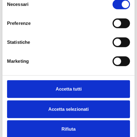
Necessari
del
consenso
F-COM Studio
Preferenze
Inicie sessão no MyInim e
descarregue o software na secção
“Documentos”
Statistiche
DOCUMENTAÇÃO
Marketing
Descarregue a documentação
Accetta tutti
Accetta selezionati
Todos os produtos
Todas as línguas
Rifiuta