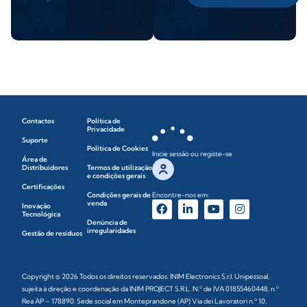
Contactos
Política de
Privacidade
Suporte
Política de Cookies
Inicie sessão ou registe-se
Área de
Distribuidores
Termos de utilização
e condições gerais
Certificações
Condições gerais de
Encontre-nos em:
venda
Inovação
Tecnológica
Denúncia de
irregularidades
Gestão de resíduos
Copyright © 2026 Todos os direitos reservados. INIM Electronics S.r.l. Unipessoal,
sujeita à direção e coordenação da INIM PROJECT S.R.L. N.º de IVA 01855460448, n.º
Rea AP – 178890. Sede social em Monteprandone (AP) Via dei Lavoratori n.º 10,