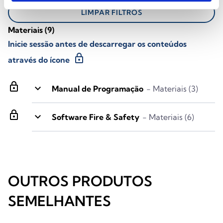
LIMPAR FILTROS
Materiais
(9)
Inicie sessão antes de descarregar os conteúdos
lock
através do ícone
lock
keyboard_arrow_down
Manual de Programação
- Materiais (3)
lock
keyboard_arrow_down
Software Fire & Safety
- Materiais (6)
OUTROS PRODUTOS
SEMELHANTES