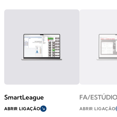
SmartLeague
FA/ESTÚDI
ABRIR LIGAÇÃO
south_east
ABRIR LIGAÇÃO
s