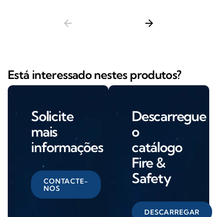
arrow_back
arrow_forward
Está interessado nestes produtos?
Solicite
Descarregue
mais
o
informações
catálogo
Fire &
Safety
CONTACTE-
NOS
DESCARREGAR