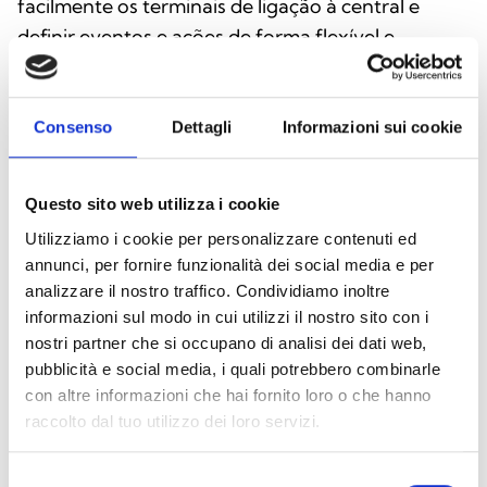
facilmente os terminais de ligação à central e
definir eventos e ações de forma flexível e
intuitiva. A comunicação com o dispositivo é
realizada através de uma porta USB, e o utilizador
tem acesso a uma secção de diagnóstico
Consenso
Dettagli
Informazioni sui cookie
avançado, útil para verificar o estado do
comunicador em tempo real e identificar
Questo sito web utilizza i cookie
eventuais avarias. O software permite ainda
Utilizziamo i cookie per personalizzare contenuti ed
consultar o registo de eventos e personalizar as
annunci, per fornire funzionalità dei social media e per
notificações por SMS, garantindo a máxima
analizzare il nostro traffico. Condividiamo inoltre
eficiência e controlo sobre todo o sistema.
informazioni sul modo in cui utilizzi il nostro sito con i
nostri partner che si occupano di analisi dei dati web,
pubblicità e social media, i quali potrebbero combinarle
con altre informazioni che hai fornito loro o che hanno
raccolto dal tuo utilizzo dei loro servizi.
Descarregue o software
Selezione