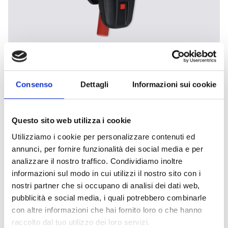
SOLO 461: testador para
detetores de temperatura
alimentado por bateria
Consenso
Dettagli
Informazioni sui cookie
Aparelho para teste funcional de detetores de
temperatura, alimentado por bateria, que permite
Questo sito web utilizza i cookie
testar detetores de forma rápida e eficiente.
Utilizziamo i cookie per personalizzare contenuti ed
Combinado com as extensões telescópicas,
annunci, per fornire funzionalità dei social media e per
permite testar detetores instalados até 9 m de
analizzare il nostro traffico. Condividiamo inoltre
altura.
informazioni sul modo in cui utilizzi il nostro sito con i
nostri partner che si occupano di analisi dei dati web,
pubblicità e social media, i quali potrebbero combinarle
con altre informazioni che hai fornito loro o che hanno
raccolto dal tuo utilizzo dei loro servizi.