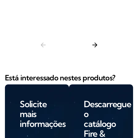
arrow_back
arrow_forward
Está interessado nestes produtos?
Solicite
Descarregue
mais
o
informações
catálogo
Fire &