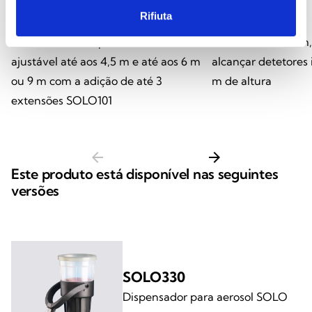
SOLO100
SOLO101
Rifiuta
Extensão telescópica de 1,26 m,
Extensão de 1,13 m
ajustável até aos 4,5 m e até aos 6 m
alcançar detetores 
ou 9 m com a adição de até 3
m de altura
extensões SOLO101
arrow_back
arrow_forward
Este produto está disponível nas seguintes
versões
SOLO330
Dispensador para aerosol SOLO