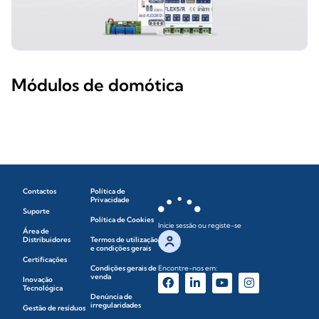
Módulos de domótica
Contactos
Política de
Privacidade
Suporte
Política de Cookies
Inicie sessão ou registe-se
Área de
Distribuidores
Termos de utilização
e condições gerais
Certificações
Condições gerais de
Encontre-nos em:
venda
Inovação
Tecnológica
Denúncia de
irregularidades
Gestão de resíduos