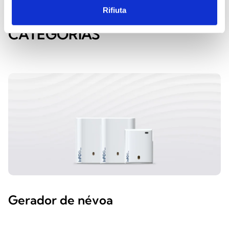
Rifiuta
EXPLORA AS OUTRAS
CATEGORIAS
Gerador de névoa