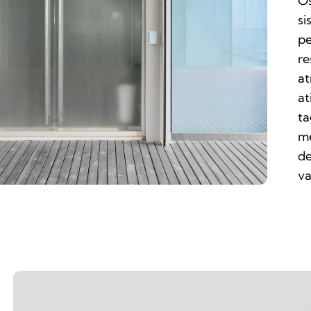
Os
si
pe
re
at
at
ta
me
de
va