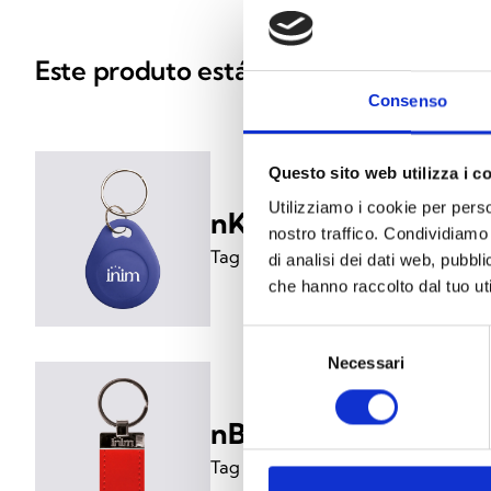
Este produto está disponível nas segu
Consenso
Questo sito web utilizza i c
Utilizziamo i cookie per perso
nKey
nostro traffico. Condividiamo 
Tag de plástico
di analisi dei dati web, pubbl
che hanno raccolto dal tuo uti
Selezione
Necessari
del
consenso
nBoss/R
Tag em pele, cor vermelha