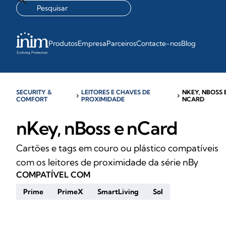
Produtos
Empresa
Parceiros
Contacte-nos
Blog
SECURITY &
LEITORES E CHAVES DE
NKEY, NBOSS 
chevron_right
chevron_right
COMFORT
PROXIMIDADE
NCARD
nKey, nBoss e nCard
Cartões e tags em couro ou plástico compatíveis
com os leitores de proximidade da série nBy
COMPATÍVEL COM
Prime
PrimeX
SmartLiving
Sol