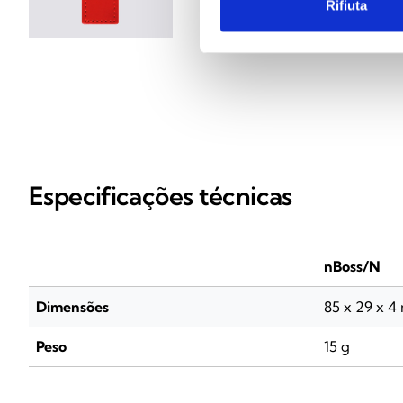
Rifiuta
Especificações técnicas
nBoss/N
Dimensões
85 x 29 x 
Peso
15 g