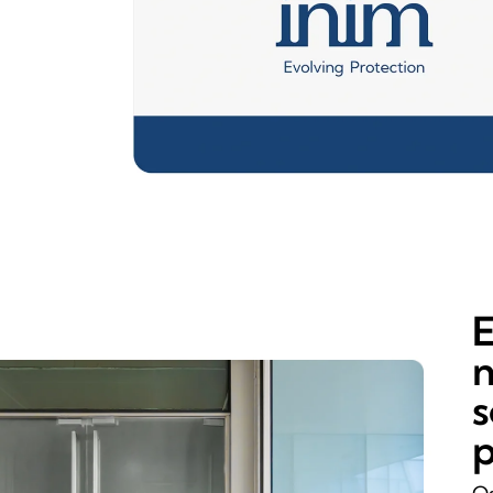
E
n
s
p