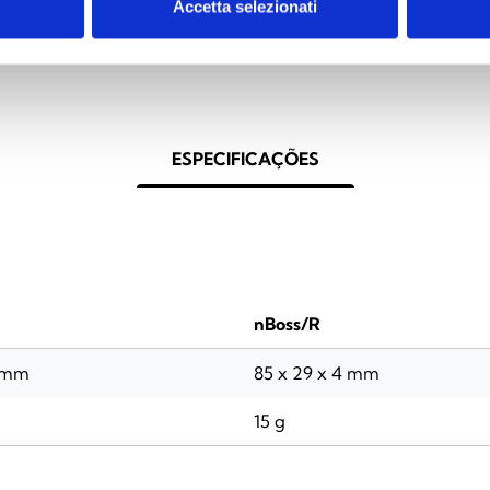
Accetta selezionati
ESPECIFICAÇÕES
nBoss/R
4 mm
85 x 29 x 4 mm
15 g