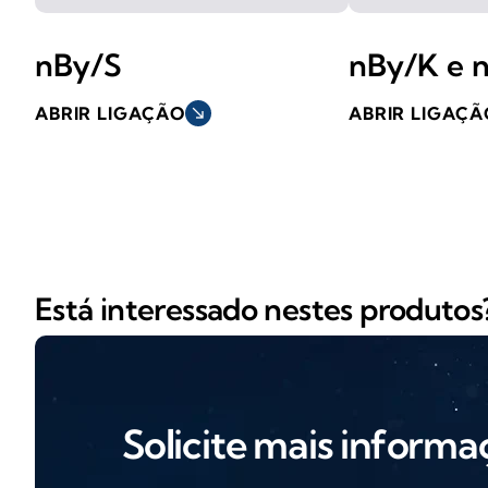
nBy/S
nBy/K e 
ABRIR LIGAÇÃO
south_east
ABRIR LIGAÇÃ
Está interessado nestes produtos
Solicite mais informa