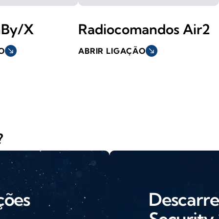
nBy/X
Radiocomandos Air2
O
south_east
ABRIR LIGAÇÃO
south_east
?
ções
Descarre
Security