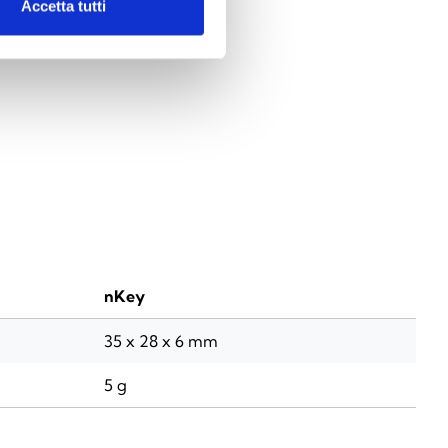
Accetta tutti
nKey
35 x 28 x 6 mm
5 g