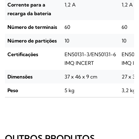
Corrente para a
1,2 A
1,2 A
recarga da bateria
Número de terminais
60
60
Número de partições
10
10
Certificações
EN50131-3/EN50131-6
EN5013
IMQ INCERT
IMQ I
Dimensões
37 x 46 x 9 cm
27 x 37
Peso
5 kg
3,2 kg
OUTROS PRODUTOS