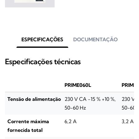
ESPECIFICAÇÕES
DOCUMENTAÇÃO
Especificações técnicas
PRIME060L
PRIME
Tensão de alimentação
230 V CA -15 % +10 %,
230 V C
50-60 Hz
50-60 
Corrente máxima
6,2 A
3,2 A
fornecida total