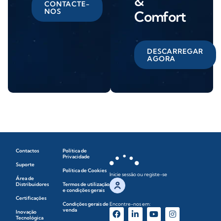
&
CONTACTE-
NOS
Comfort
DESCARREGAR
AGORA
Contactos
Política de
Privacidade
Suporte
Política de Cookies
Inicie sessão ou registe-se
Área de
Distribuidores
Termos de utilização
e condições gerais
Certificações
Condições gerais de
Encontre-nos em:
venda
Inovação
Tecnológica