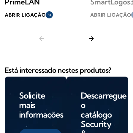
PrimeLAN
SmartLogos
ABRIR LIGAÇÃO
south_east
ABRIR LIGAÇÃO
s
arrow_back
arrow_forward
Está interessado nestes produtos?
Solicite
Descarregue
mais
o
informações
catálogo
Security