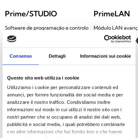
Prime/STUDIO
PrimeLAN
Software de programação e controlo
Módulo LAN avanç
das centrais anti‑intrusão Prime
ABRIR LIGAÇÃO
s
ABRIR LIGAÇÃO
south_east
Consenso
Dettagli
Informazioni sui cookie
arrow_back
arrow_forward
Questo sito web utilizza i cookie
Utilizziamo i cookie per personalizzare contenuti ed
annunci, per fornire funzionalità dei social media e per
analizzare il nostro traffico. Condividiamo inoltre
Este produto está disponível nas seguintes
informazioni sul modo in cui utilizzi il nostro sito con i
versões
nostri partner che si occupano di analisi dei dati web,
pubblicità e social media, i quali potrebbero combinarle
con altre informazioni che hai fornito loro o che hanno