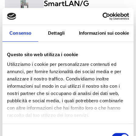
SmartLAN/G
Consenso
Dettagli
Informazioni sui cookie
SmartLAN/SI
Questo sito web utilizza i cookie
Utilizziamo i cookie per personalizzare contenuti ed
SmartLogos30M
annunci, per fornire funzionalità dei social media e per
analizzare il nostro traffico. Condividiamo inoltre
informazioni sul modo in cui utilizzi il nostro sito con i
nostri partner che si occupano di analisi dei dati web,
pubblicità e social media, i quali potrebbero combinarle
con altre informazioni che hai fornito loro o che hanno
Está interessado neste produto?
raccolto dal tuo utilizzo dei loro servizi.
Selezione