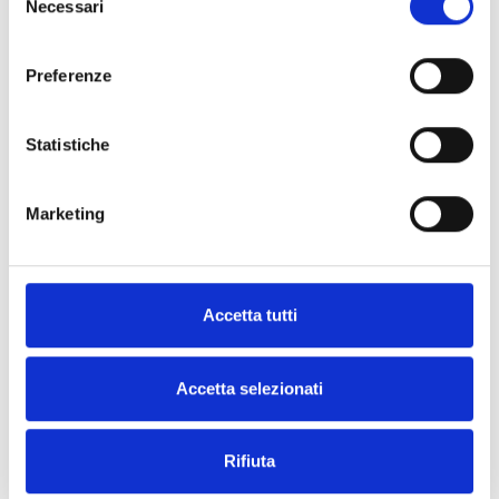
Necessari
del
Solicite
Encontre
consenso
mais
um
Preferenze
informações
distribuidor
da Inim
Statistiche
CONTACTE-
NOS
ENCONTRA-
Marketing
O AGORA
Accetta tutti
Accetta selezionati
EXPLORA AS OUTRAS
CATEGORIAS
Rifiuta