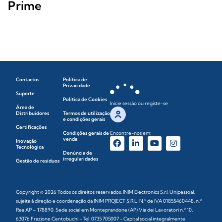
Prime
Contactos
Política de
Privacidade
Suporte
Política de Cookies
Inicie sessão ou registe-se
Área de
Distribuidores
Termos de utilização
e condições gerais
Certificações
Condições gerais de
Encontre-nos em:
venda
Inovação
Tecnológica
Denúncia de
irregularidades
Gestão de resíduos
Copyright © 2026 Todos os direitos reservados. INIM Electronics S.r.l. Unipessoal,
sujeita à direção e coordenação da INIM PROJECT S.R.L. N.º de IVA 01855460448, n.º
Rea AP – 178890. Sede social em Monteprandone (AP) Via dei Lavoratori n.º 10,
63076 Frazione Centobuchi - Tel. 0735 705007 - Capital social integralmente