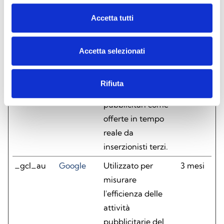
dell'utente con i
contenuti
Accetta tutti
incorporati.
_fbp
Meta
Utilizzato da
3 mesi
Accetta selezionati
Platforms,
Facebook per
Inc.
fornire una serie di
Rifiuta
prodotti
pubblicitari come
offerte in tempo
reale da
inserzionisti terzi.
_gcl_au
Google
Utilizzato per
3 mesi
misurare
l'efficienza delle
attività
pubblicitarie del