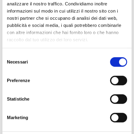
__Secure
YouTube
Utilizzato per
180
analizzare il nostro traffico. Condividiamo inoltre
informazioni sul modo in cui utilizzi il nostro sito con i
-
tracciare
giorni
nostri partner che si occupano di analisi dei dati web,
ROLLOUT
l'interazione
pubblicità e social media, i quali potrebbero combinarle
_TOKEN
dell'utente con i
con altre informazioni che hai fornito loro o che hanno
contenuti
raccolto dal tuo utilizzo dei loro servizi.
incorporati.
Selezione
__Secure
YouTube
Memorizza le
Session
Necessari
del
-YEC
preferenze del
e
consenso
lettore video
Preferenze
dell'utente usando
il video YouTube
incorporato
Statistiche
__Secure
YouTube
Utilizzato per
180
Marketing
-YNID
tracciare
giorni
l'interazione