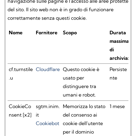
navigazione sulle pagine e l'accesso alle aree protette
del sito. Il sito web non è in grado di funzionare
correttamente senza questi cookie.
Nome
Fornitore
Scopo
Durata
massima
di
archiviazio
cf.turnstile
Cloudflare
Questo cookie è
Persiste
.u
usato per
nte
distinguere tra
umani e robot.
CookieCo
sgtm.inim.
Memorizza lo stato
1 mese
nsent [x2]
it
del consenso ai
Cookiebot
cookie dell'utente
per il dominio