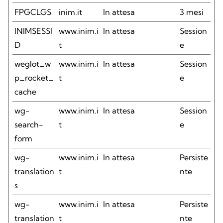
FPGCLGS
inim.it
In attesa
3 mesi
INIMSESSI
www.inim.i
In attesa
Session
D
t
e
weglot_w
www.inim.i
In attesa
Session
p_rocket_
t
e
cache
wg-
www.inim.i
In attesa
Session
search-
t
e
form
wg-
www.inim.i
In attesa
Persiste
translation
t
nte
s
wg-
www.inim.i
In attesa
Persiste
translation
t
nte