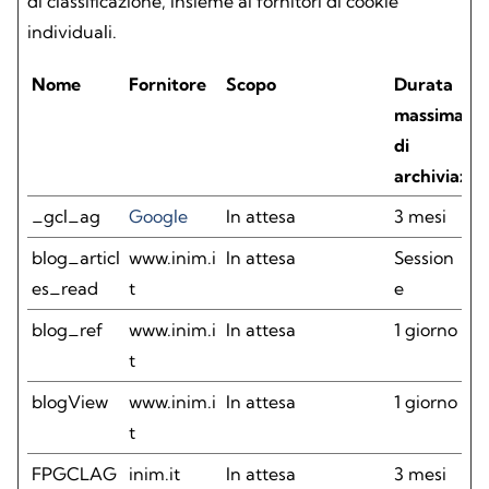
di classificazione, insieme ai fornitori di cookie
individuali.
Nome
Fornitore
Scopo
Durata
massima
di
archiviazio
_gcl_ag
Google
In attesa
3 mesi
blog_articl
www.inim.i
In attesa
Session
es_read
t
e
blog_ref
www.inim.i
In attesa
1 giorno
t
blogView
www.inim.i
In attesa
1 giorno
t
FPGCLAG
inim.it
In attesa
3 mesi