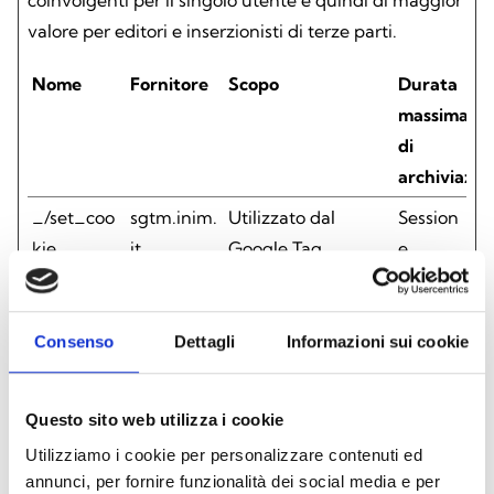
coinvolgenti per il singolo utente e quindi di maggior
valore per editori e inserzionisti di terze parti.
Nome
Fornitore
Scopo
Durata
massima
di
archiviazio
_/set_coo
sgtm.inim.
Utilizzato dal
Session
kie
it
Google Tag
e
Manager lato
server per
impostare o
Consenso
Dettagli
Informazioni sui cookie
aggiornare i cookie
necessari per i tag
Questo sito web utilizza i cookie
di analisi o
Utilizziamo i cookie per personalizzare contenuti ed
marketing.
annunci, per fornire funzionalità dei social media e per