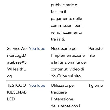
pubblicitarie e
facilita il
pagamento delle
commissioni per il
reindirizzamento
tra i siti.
ServiceWo
YouTube
Necessario per
Persiste
rkerLogsD
l'implementazione
nte
atabase#S
e la funzionalità dei
WHealthL
contenuti video di
og
YouTube sul sito.
TESTCOO
YouTube
Utilizzato per
1 giorno
KIESENAB
tracciare
LED
l'interazione
dell'utente con i