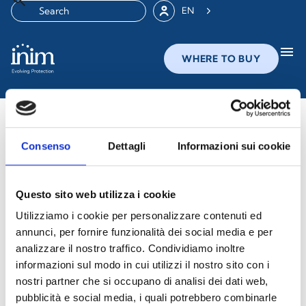
EN
menu
WHERE TO BUY
Whistleblowing
Consenso
Dettagli
Informazioni sui cookie
Whistleblowing is a process through which individuals
who work for or collaborate with an organization—
whether public or private—can report violations of
Questo sito web utilizza i cookie
national or EU regulations or unlawful conduct that
Utilizziamo i cookie per personalizzare contenuti ed
they have become aware of in the course of their work
annunci, per fornire funzionalità dei social media e per
and that harms the public interest or the integrity of
analizzare il nostro traffico. Condividiamo inoltre
informazioni sul modo in cui utilizzi il nostro sito con i
the public administration or private entity.
nostri partner che si occupano di analisi dei dati web,
Through a dedicated channel and a specifically
pubblicità e social media, i quali potrebbero combinarle