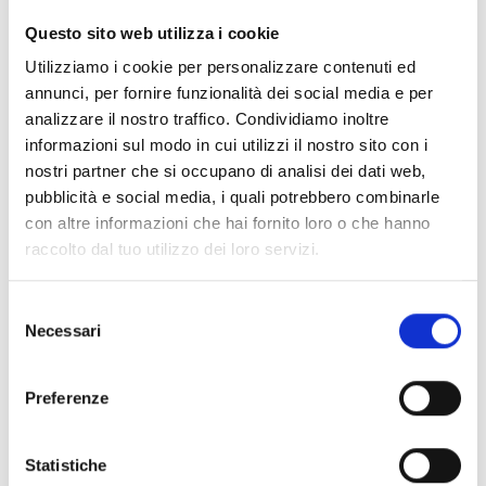
CLEAR FILTERS
Questo sito web utilizza i cookie
Documents
(6992)
Utilizziamo i cookie per personalizzare contenuti ed
Select All
annunci, per fornire funzionalità dei social media e per
Please log in before downloading content marked with
analizzare il nostro traffico. Condividiamo inoltre
lock
the icon
informazioni sul modo in cui utilizzi il nostro sito con i
nostri partner che si occupano di analisi dei dati web,
pubblicità e social media, i quali potrebbero combinarle
Accessories EB00 Bases
- Materials
(47)
con altre informazioni che hai fornito loro o che hanno
raccolto dal tuo utilizzo dei loro servizi.
Accessories for detector testing
- Materials
(6)
Selezione
Necessari
del
Enea Detector Accessories
- Materials
(35)
consenso
Preferenze
Senseware Accessories
- Materials
(2)
Statistiche
Industrial Series Accessories
- Materials
(17)