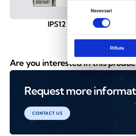
Selezione
Necessari
del
consenso
IPS12
Rifiuta
Are you interested in this produc
Request more informat
CONTACT US