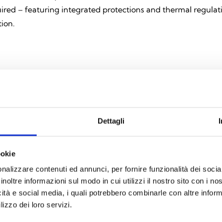
quired – featuring integrated protections and thermal regulati
tion.
Explore all products
Dettagli
ookie
nalizzare contenuti ed annunci, per fornire funzionalità dei socia
inoltre informazioni sul modo in cui utilizzi il nostro sito con i n
icità e social media, i quali potrebbero combinarle con altre inform
lizzo dei loro servizi.