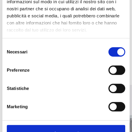
informazioni sul modo in cui utilizzi il nostro sito con i
nostri partner che si occupano di analisi dei dati web,
pubblicità e social media, i quali potrebbero combinarle
con altre informazioni che hai fornito loro o che hanno
raccolto dal tuo utilizzo dei loro servizi.
Selezione
Necessari
del
OTHER SIMILAR PRODUCTS
consenso
Preferenze
Statistiche
Marketing