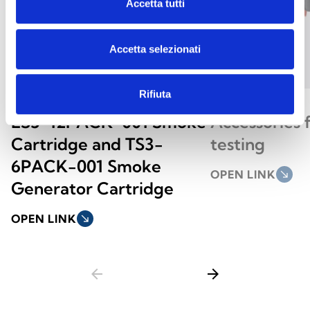
Accetta tutti
Accetta selezionati
Rifiuta
ES3-12PACK-001 Smoke
Accessories 
Cartridge and TS3-
testing
6PACK-001 Smoke
OPEN LINK
south_east
Generator Cartridge
OPEN LINK
south_east
arrow_back
arrow_forward