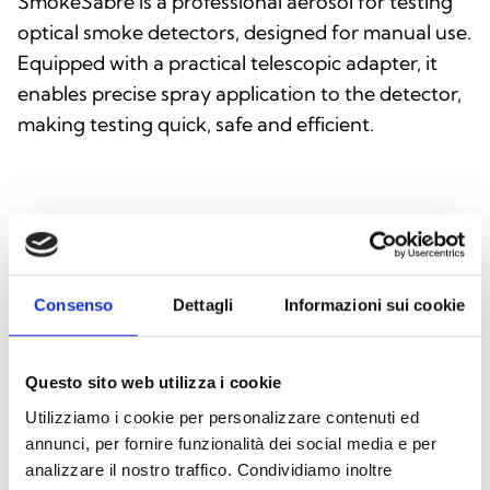
SmokeSabre is a professional aerosol for testing
optical smoke detectors, designed for manual use.
Equipped with a practical telescopic adapter, it
enables precise spray application to the detector,
making testing quick, safe and efficient.
This product is available in the following
versions
Consenso
Dettagli
Informazioni sui cookie
Questo sito web utilizza i cookie
SmokeSabre
Utilizziamo i cookie per personalizzare contenuti ed
Smoke test aerosol with hand held
annunci, per fornire funzionalità dei social media e per
telescopic pole
analizzare il nostro traffico. Condividiamo inoltre