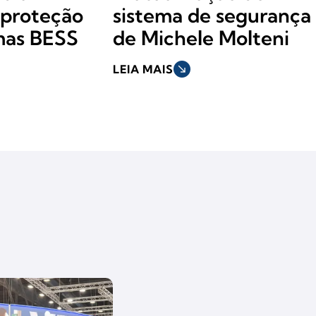
proteção
sistema de segurança
mas BESS
de Michele Molteni
LEIA MAIS
south_east