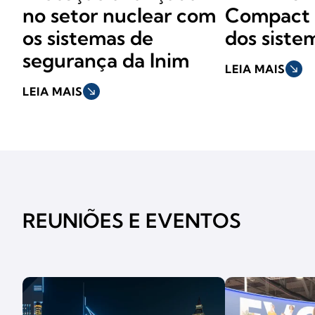
no setor nuclear com
Compact 
os sistemas de
dos siste
segurança da Inim
LEIA MAIS
south_east
LEIA MAIS
south_east
REUNIÕES E EVENTOS