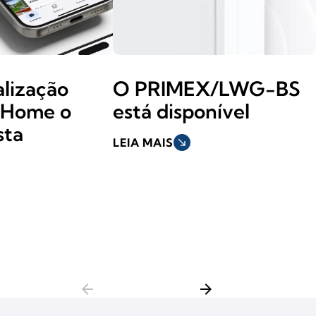
lização
O PRIMEX/LWG-BS
m Home o
está disponível
sta
LEIA MAIS
south_east
arrow_back
arrow_forward