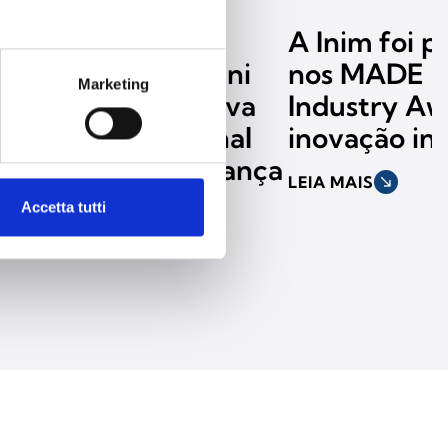
A Inim escolhe
A Inim foi 
Massimiliano Ossini
nos MADE F
Marketing
como rosto da nova
Industry Aw
campanha nacional
inovação ind
dedicada à segurança
LEIA MAIS
south_east
Accetta tutti
LEIA MAIS
south_east