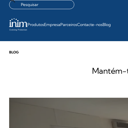
Produtos
Empresa
Parceiros
Contacte-nos
Blog
BLOG
Mantém-te