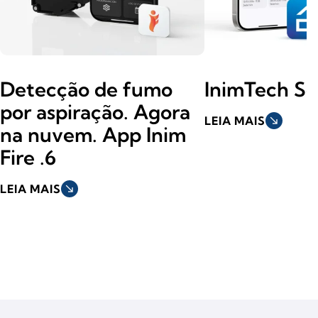
Detecção de fumo
InimTech Se
por aspiração. Agora
LEIA MAIS
south_east
na nuvem. App Inim
Fire .6
LEIA MAIS
south_east