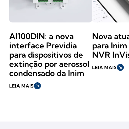
AI100DIN: a nova
Nova atua
interface Previdia
para Ini
para dispositivos de
NVR InVi
extinção por aerossol
LEIA MAIS
south_east
condensado da Inim
LEIA MAIS
south_east