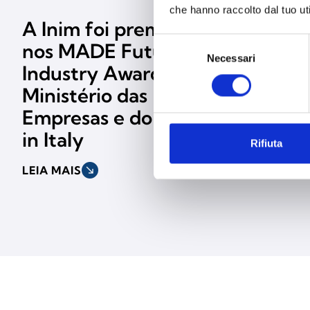
che hanno raccolto dal tuo uti
A Inim foi premiada
A Inim pa
Selezione
nos MADE Future
parte da
Necessari
del
Industry Awards pelo
consenso
LEIA MAIS
south_east
Ministério das
Empresas e do Made
in Italy
Rifiuta
LEIA MAIS
south_east