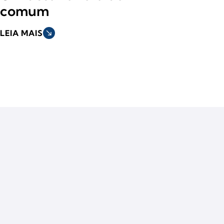
comum
LEIA MAIS
south_east