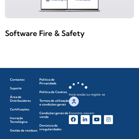
Software Fire & Safety
Contactos
Política de
Privacidade
Suporte
Política de Cookies
Inicie sessão ou registe-se
Área de
Distribuidores
Termos de utilização
e condições gerais
Certificações
Condições gerais de
Encontre-nos em:
venda
Inovação
Tecnológica
Denúncia de
irregularidades
Gestão de resíduos