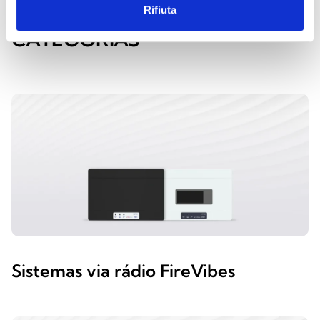
EXPLORA AS OUTRAS
Rifiuta
CATEGORIAS
Sistemas via rádio FireVibes